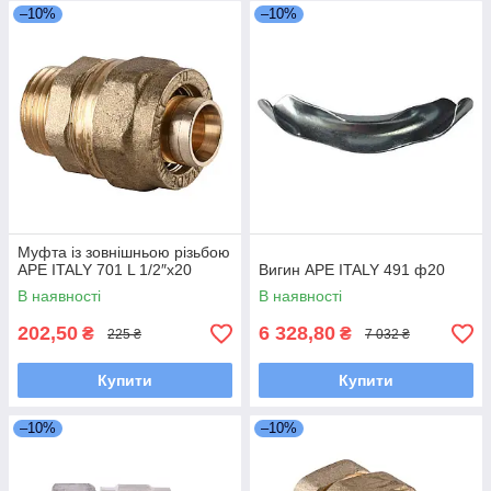
–10%
–10%
Муфта із зовнішньою різьбою
APE ITALY 701 L 1/2″х20
Вигин APE ITALY 491 ф20
В наявності
В наявності
202,50
6 328,80
₴
₴
225 ₴
7 032 ₴
Купити
Купити
–10%
–10%