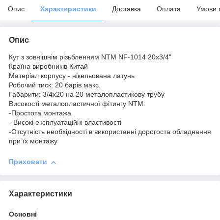
Опис
Характеристики
Доставка
Оплата
Умови 
Опис
Кут з зовнішнім різьбленням NTM NF-1014 20x3/4"
Країна виробників Китай
Матеріал корпусу - нікельована латунь
Робочий тиск: 20 барів макс.
Габарити: 3/4х20 на 20 металопластикову трубу
Високості металопластичної фітингу NTM:
-Простота монтажа
- Високі експлуатаційні властивості
-Oтсутність необхідності в використанні дорогоста обладнання
при їх монтажу
Приховати
Характеристики
Основні