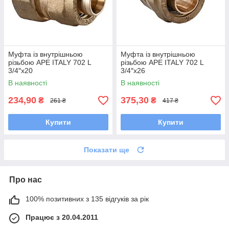
Муфта із внутрішньою
Муфта із внутрішньою
різьбою APE ITALY 702 L
різьбою APE ITALY 702 L
3/4″x20
3/4″x26
В наявності
В наявності
234,90
375,30
₴
₴
261 ₴
417 ₴
Купити
Купити
Показати ще
Про нас
100% позитивних з 135 відгуків за рік
Працює з 20.04.2011