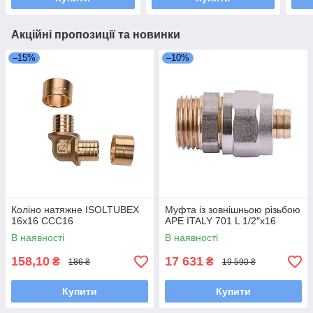
Акційні пропозиції та новинки
–15%
–10%
Коліно натяжне ISOLTUBEX
Муфта із зовнішньою різьбою
16x16 СCC16
APE ITALY 701 L 1/2″х16
В наявності
В наявності
158,10
17 631
₴
₴
186 ₴
19 590 ₴
Купити
Купити