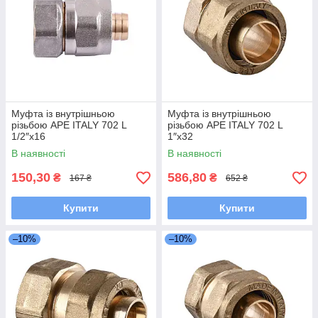
Муфта із внутрішньою
Муфта із внутрішньою
різьбою APE ITALY 702 L
різьбою APE ITALY 702 L
1/2″x16
1″x32
В наявності
В наявності
150,30
586,80
₴
₴
167 ₴
652 ₴
Купити
Купити
–10%
–10%