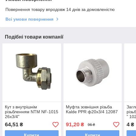
Повернення товару впродовж 14 днів за домовленістю
Всі умови повернення
Подібні товари компанії
Кут з внутрішнім
Муфта зовнішня різьба
Загл
різьбленням NTM NF-1015
Kalde PPR ф20х3/4 12087
різь
26x3/4"
" 10
64,51
91,20
4
₴
₴
₴
96 ₴
Купити
Купити