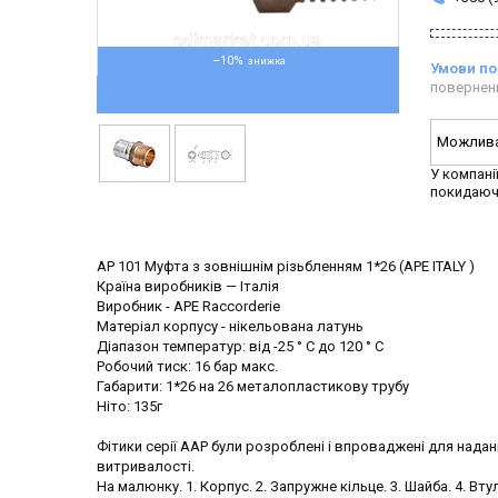
–10%
повернен
У компані
покидаюч
AP 101 Муфта з зовнішнім різьбленням 1*26 (APE ITALY )
Країна виробників — Італія
Виробник - APE Raccorderie
Матеріал корпусу - нікельована латунь
Діапазон температур: від -25 ° C до 120 ° C
Робочий тиск: 16 бар макс.
Габарити: 1*26 на 26 металопластикову трубу
Ніто: 135г
Фітики серії AAP були розроблені і впроваджені для над
витривалості.
На малюнку. 1. Корпус. 2. Запружне кільце. 3. Шайба. 4. Вт