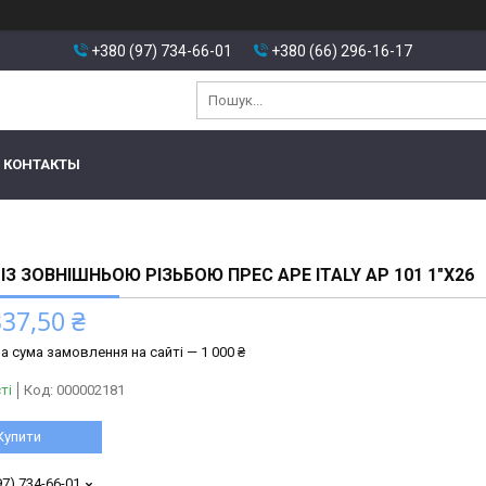
+380 (97) 734-66-01
+380 (66) 296-16-17
КОНТАКТЫ
ІЗ ЗОВНІШНЬОЮ РІЗЬБОЮ ПРЕС APE ITALY AP 101 1″Х26
337,50 ₴
а сума замовлення на сайті — 1 000 ₴
ті
Код:
000002181
Купити
97) 734-66-01