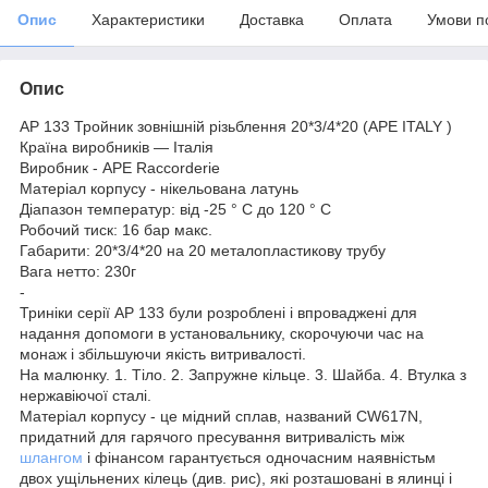
Опис
Характеристики
Доставка
Оплата
Умови п
Опис
AP 133 Тройник зовнішній різьблення 20*3/4*20 (APE ITALY )
Країна виробників — Італія
Виробник - APE Raccorderie
Матеріал корпусу - нікельована латунь
Діапазон температур: від -25 ° C до 120 ° C
Робочий тиск: 16 бар макс.
Габарити: 20*3/4*20 на 20 металопластикову трубу
Вага нетто: 230г
-
Триніки серії AP 133 були розроблені і впроваджені для
надання допомоги в установальнику, скорочуючи час на
монаж і збільшуючи якість витривалості.
На малюнку. 1. Тіло. 2. Запружне кільце. 3. Шайба. 4. Втулка з
нержавіючої сталі.
Матеріал корпусу - це мідний сплав, названий CW617N,
придатний для гарячого пресування витривалість між
шлангом
і фінансом гарантується одночасним наявністьм
двох ущільнених кілець (див. рис), які розташовані в ялинці і