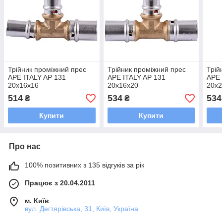
Трійник проміжний прес
Трійник проміжний прес
Трій
APE ITALY AP 131
APE ITALY AP 131
APE 
20х16х16
20х16х20
20х
514
534
534
₴
₴
Купити
Купити
Про нас
100% позитивних з 135 відгуків за рік
Працює з 20.04.2011
м. Київ
вул. Дегтярівська, 31, Київ, Україна