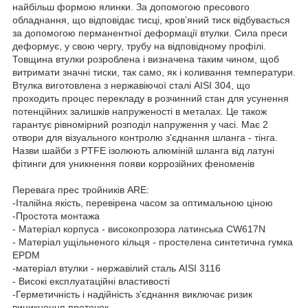
найбільш формою ялинки. За допомогою пресового
обладнання, що відповідає тисці, кров’яний тиск відбувається
за допомогою перманентної деформації втулки. Сила преси
деформує, у свою чергу, трубу на відповідному профілі.
Товщина втулки розроблена і визначена таким чином, щоб
витримати значні тиски, так само, як і коливання температури.
Втулка виготовлена з нержавіючої сталі AISI 304, що
проходить процес перекладу в розчинний стан для усунення
потенційних залишків напруженості в металах. Це також
гарантує рівномірний розподіл напруження у часі. Має 2
отвори для візуального контролю з'єднання шланга - тінга.
Назви шайби з PTFE ізолюють алюміній шланга від латуні
фітинги для уникнення появи коррозійних феноменів
Перевага прес тройників ARE:
-Італійна якість, перевірена часом за оптимальною ціною
-Простота монтажа
- Матеріал корпуса - високопрозора латинська CW617N
- Матеріал ущільненого кільця - простелена синтетична гумка
EPDM
-матеріал втулки - нержавілий сталь АISI 3116
- Високі експлуатаційні властивості
-Герметичність і надійність з'єднання виключає ризик
виникнення протечок