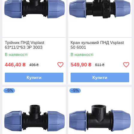
Трійник ПНД Vsplast
Кран кульовий ПНД Vsplast
63*11/2*63 ЗР 3003
50 6001
В наявності
В наявності
446,40
549,90
₴
₴
496 ₴
611 ₴
Купити
Купити
–5%
–5%