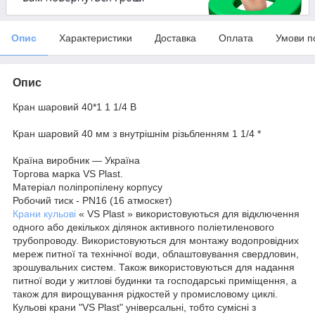
Опис
Характеристики
Доставка
Оплата
Умови п
Опис
Кран шаровий 40*1 1 1/4 В
Кран шаровий 40 мм з внутрішнім різьбленням 1 1/4 *
Країна виробник — Україна
Торгова марка VS Plast.
Матеріал поліпропілену корпусу
Робочий тиск - PN16 (16 атмоскет)
Крани кульові
« VS Plast » використовуються для відключення
одного або декількох ділянок активного поліетиленового
трубопроводу. Використовуються для монтажу водопровідних
мереж питної та технічної води, облаштовування свердловин,
зрошувальних систем. Також використовуються для надання
питної води у житлові будинки та господарські приміщення, а
також для вирощування рідкостей у промисловому циклі.
Кульові крани "VS Plast" універсальні, тобто сумісні з