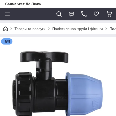
Санмаркет Де Люкс
Товари та послуги
Поліетиленові труби і фітинги
Пол
–5%