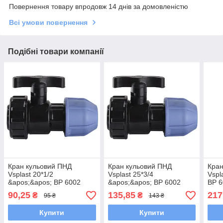
Повернення товару впродовж 14 днів за домовленістю
Всі умови повернення
Подібні товари компанії
Кран кульовий ПНД
Кран кульовий ПНД
Кран
Vsplast 20*1/2
Vsplast 25*3/4
Vspl
&apos;&apos; ВР 6002
&apos;&apos; ВР 6002
ВР 
90,25
135,85
217
₴
₴
95 ₴
143 ₴
Купити
Купити