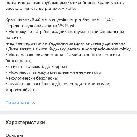
поліетиленовими трубами різних виробників. Крани мають
високу опірність до різних хімікатів.
Кран шаровий 40 мм з внутрішнім різьбленням 1 1/4 *
Перевага кульових кранів VS Plast.
• Монтажу не потрібно жодних інструментів чи спеціальних
навичок;
•надійне герметичне з'єднання завдяки системі ущільнення
• Дуже важко змінити будь-яку деталь в компресіонному фітіку.
• Многоразове використання - їх можна знімати і ставити
багато разів;
• стійкість і стійкість до коррозії;
• Можливості зв'язку з металевими елементами.
•-экологически безопасны
• гнучкість до зовнішньої дії, перепади температури,
морозостійкість
Приховати
Характеристики
Основні