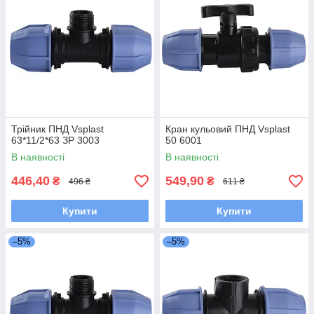
Трійник ПНД Vsplast
Кран кульовий ПНД Vsplast
63*11/2*63 ЗР 3003
50 6001
В наявності
В наявності
446,40
549,90
₴
₴
496 ₴
611 ₴
Купити
Купити
–5%
–5%