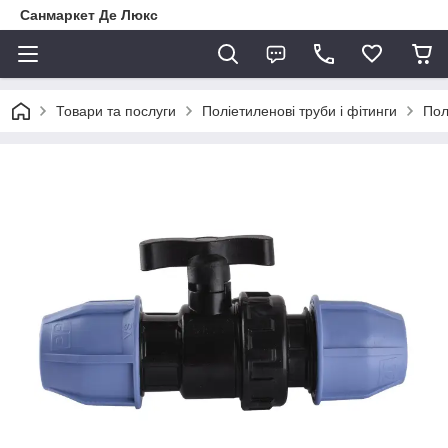
Санмаркет Де Люкс
Товари та послуги
Поліетиленові труби і фітинги
Пол