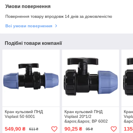
Умови повернення
Повернення товару впродовж 14 днів за домовленістю
Всі умови повернення
Подібні товари компанії
Кран кульовий ПНД
Кран кульовий ПНД
Кран
Vsplast 50 6001
Vsplast 20*1/2
Vspl
&apos;&apos; ВР 6002
&apo
549,90
90,25
135
₴
₴
611 ₴
95 ₴