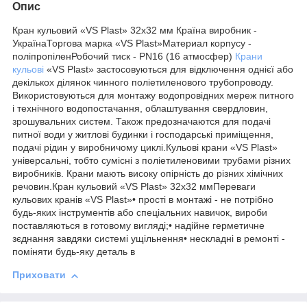
Опис
Кран кульовий «VS Plast» 32х32 мм Країна виробник -
УкраїнаТоргова марка «VS Plast»Материал корпусу -
поліпропіленРобочий тиск - PN16 (16 атмосфер)
Крани
кульові
«VS Plast» застосовуються для відключення однієї або
декількох ділянок чинного поліетиленового трубопроводу.
Використовуються для монтажу водопровідних мереж питного
і технічного водопостачання, облаштування свердловин,
зрошувальних систем. Також предозначаются для подачі
питної води у житлові будинки і господарські приміщення,
подачі рідин у виробничому циклі.Кульові крани «VS Plast»
універсальні, тобто сумісні з поліетиленовими трубами різних
виробників. Крани мають високу опірність до різних хімічних
речовин.Кран кульовий «VS Plast» 32х32 ммПереваги
кульових кранів «VS Plast»• прості в монтажі - не потрібно
будь-яких інструментів або спеціальних навичок, вироби
поставляються в готовому вигляді;• надійне герметичне
зєднання завдяки системі ущільнення• нескладні в ремонті -
поміняти будь-яку деталь в
Приховати