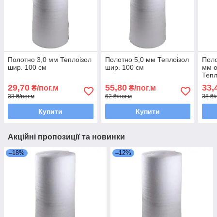
Полотно 3,0 мм Теплоізол
Полотно 5,0 мм Теплоізол
Поло
шир. 100 см
шир. 100 см
мм 
Тепл
29,70
55,80
33,
₴/пог.м
₴/пог.м
33 ₴/пог.м
62 ₴/пог.м
38 ₴/
Купити
Купити
Акційні пропозиції та новинки
–18%
–12%