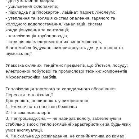
- для утеплення дверей;
- ущільнення склопакетів;
- підкладка під гіпсокартон, ламінат, паркет, лінолеум;
- утеплення та ізоляція систем опалення, гарячого та
холодного водопостачання, каналізації, систем
кондиціонування та вентиляції;
- теплоізоляція трубопроводів;
- ізоляція від електромагнітних випромінювань;
В автомобілебудуванні використовують для утеплення та
шумоізоляції.
Упаковка скляних, тендітних предметів, що б'ються, посуду;
електронної побутової та промислової техніки; компонентів
мікроелектроніки; меблів.
Теплоізоляція торгового та холодильного обладнання.
Переваги теплоізоляції
Доступність, поширеність у використанні
1. Екологічно та гігієнічно безпечна
2. Не викликає алергії
3. Негігрошвидкісна — не набирає вологу, забезпечуючи
стабільно високі теплоізоляційні характеристики за будь-яких
умов експлуатації.
4. Не схильна до розкладання, не сприйнятлива до комах і