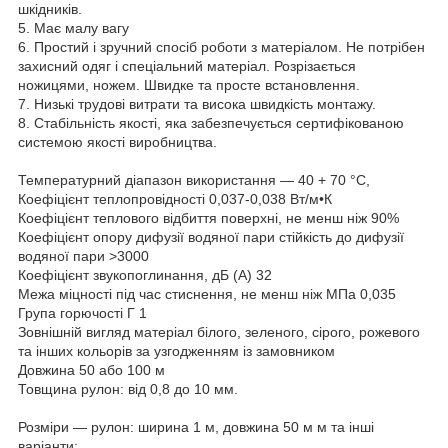
шкідників.
5. Має малу вагу
6. Простий і зручний спосіб роботи з матеріалом. Не потрібен
захисний одяг і спеціальний матеріал. Розрізається
ножицями, ножем. Швидке та просте встановлення.
7. Низькі трудові витрати та висока швидкість монтажу.
8. Стабільність якості, яка забезпечується сертифікованою
системою якості виробництва.
Температурний діапазон використання — 40 + 70 °C,
Коефіцієнт теплопровідності 0,037-0,038 Вт/м•К
Коефіцієнт теплового відбиття поверхні, не менш ніж 90%
Коефіцієнт опору дифузії водяної пари стійкість до дифузії
водяної пари >3000
Коефіцієнт звукопоглинання, дБ (А) 32
Межа міцності під час стиснення, не менш ніж МПа 0,035
Група горючості Г 1
Зовнішній вигляд матеріал білого, зеленого, сірого, рожевого
та інших кольорів за узгодженням із замовником
Довжина 50 або 100 м
Товщина рулон: від 0,8 до 10 мм.
Розміри — рулон: ширина 1 м, довжина 50 м м та інші
варіанти;