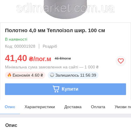
Полотно 4,0 мм Теплоізол шир. 100 см
В наявності
Код: 000001928
Роздріб
41,40
₴/пог.м
46 ₴/пог.м
Мінімальна сума замовлення на сайті — 1 000 ₴
Економія
4.60 ₴
Залишилось
11:56:39
Купити
Опис
Характеристики
Доставка
Оплата
Умови п
Опис