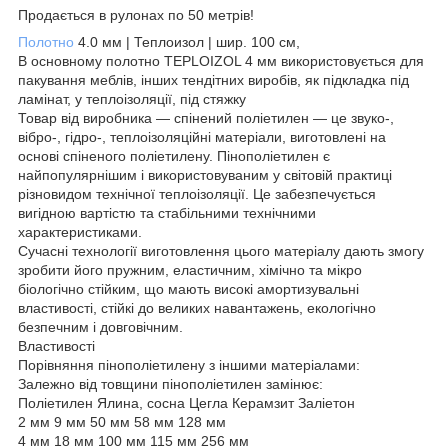
Продається в рулонах по 50 метрів!
Полотно
4.0 мм | Теплоизол | шир. 100 см,
В основному полотно TEPLOIZOL 4 мм використовується для
пакування меблів, інших тендітних виробів, як підкладка під
ламінат, у теплоізоляції, під стяжку
Товар від виробника — спінений поліетилен — це звуко-,
вібро-, гідро-, теплоізоляційні матеріали, виготовлені на
основі спіненого поліетилену. Пінополіетилен є
найпопулярнішим і використовуваним у світовій практиці
різновидом технічної теплоізоляції. Це забезпечується
вигідною вартістю та стабільними технічними
характеристиками.
Сучасні технології виготовлення цього матеріалу дають змогу
зробити його пружним, еластичним, хімічно та мікро
біологічно стійким, що мають високі амортизувальні
властивості, стійкі до великих навантажень, екологічно
безпечним і довговічним.
Властивості
Порівняння пінополіетилену з іншими матеріалами:
Залежно від товщини пінополіетилен замінює:
Поліетилен Ялина, сосна Цегла Керамзит Заліетон
2 мм 9 мм 50 мм 58 мм 128 мм
4 мм 18 мм 100 мм 115 мм 256 мм