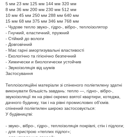
5 мм 23 мм 125 мм 144 мм 320 мм
8 мм 36 мм 200 мм 230 мм 512 мм
10 мм 45 мм 250 мм 288 мм 640 мм
15 мм 68 мм 375 мм 346 мм 768 мм
- Чудове тепло звуко-, гідро-, вібро-, теплоізолятор
- Гнучкий, еластичний, пружний
- Стійкий до вологи
- Довговічний
- Має гарні амортизувальні властивості
- Екологічно та гігієнічно безпечний
- Химически и биологически устойчив
- Звукоізоляція від шумів
Застосування
Теплоізоляційні матеріали зі спіненого поліетилену здатні
виконувати більшість завдань: тепло —, гідно-, вібро-,
звукоізоляції як на рівні окремо взятої квартири, котеджа,
дачного будинку, так і на рівні промислових об'ємів.
спінений поліетилен широко застосовується:
У будівництві:
- звуко-, вібро-, гідро-, теплоізоляція покрівлі, стін і підлоги;
- для пристрою «теплих підлог»;