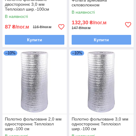
Фольга армована
двостороннє 3,0 мм
скловолокном
Теплоізол шир.-100см
В наявності
В наявності
132,30
₴/пог.м
87
₴/пог.м
116 ₴/пог.м
147 ₴/пог.м
Купити
Купити
–10%
–10%
Полотно фольговане 2,0 мм
Полотно фольговане 3,0 мм
одностороннє Теплоізол
одностороннє Теплоізол
шир.-100 см
шир.-100 см