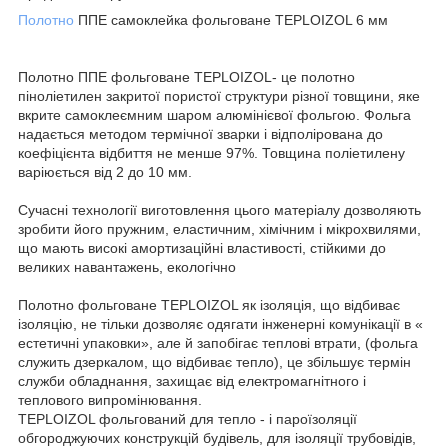
Полотно
ППЕ самоклейка фольговане TEPLOIZOL 6 мм
Полотно ППЕ фольговане TEPLOIZOL- це полотно
піноліетилен закритої пористої структури різної товщини, яке
вкрите самоклеємним шаром алюмінієвої фольгою. Фольга
надається методом термічної зварки і відполірована до
коефіцієнта відбиття не менше 97%. Товщина поліетилену
варіюється від 2 до 10 мм.
Сучасні технології виготовлення цього матеріалу дозволяють
зробити його пружним, еластичним, хімічним і мікрохвилями,
що мають високі амортизаційні властивості, стійкими до
великих навантажень, екологічно
Полотно фольговане TEPLOIZOL як ізоляція, що відбиває
ізоляцію, не тільки дозволяє одягати інженерні комунікації в «
естетичні упаковки», але й запобігає теплові втрати, (фольга
служить дзеркалом, що відбиває тепло), це збільшує термін
служби обладнання, захищає від електромагнітного і
теплового випромінювання.
TEPLOIZOL фольгований для тепло - і пароїзоляції
обгороджуючих конструкцій будівель, для ізоляції трубовідів,