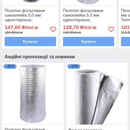
Полотно фольговане
Полотно фольговане
Поло
самоклейка 5,0 мм
самоклейка 5,0 мм
мм 
одностороннє,
одностороннє,
Тепл
шир.-100см, 25 м НА
шир.-100см, 25 м НА
147,60
128,70
101
₴/пог.м
₴/пог.м
ПАПЕРІ
ПЛІВЦІ
164 ₴/пог.м
143 ₴/пог.м
113 ₴
Купити
Купити
Акційні пропозиції та новинки
–25%
–10%
Полотно фольговане