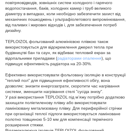
повітряовідводів, зовнішніх систем холодного і гарячого
водопостачання, баків, холодних камер і труб великого
діаметру в випадках, коли необхідно забезпечити захист від
механічних пошкоджень і ультрафіолетового випромінювання,
від паливих і жирових відходів і, для забезпечення потреб
дизайну.
TEPLOIZOL фольгований алюмінієвою плівкою також
використовується для відокремлення джерел тепла при
будівництві бан та саун, як відбиває тепловий екран за
відопальними приладами (
радіаторами опалення
), що
підвищує ефективність радіатора на 20-30%.
Ефективно використовувати фольговану ізоляцію в конструкції
"теплий пол" для підвищення ефективності обігу, вона
дозволяє: знизити енергозатрати, скоротити час нагрівання
системи, зменшити нагрівання стелі "сусіда знизу".
У разі використання TEPLOIZOL під м’яжу потрібно додатково
захищати поліетиленову плівку або використовувати
ламінізовану метализовану плівку. Для периферійної стрічки
при організації теплої підлоги використовується ламіноване
полотно товщиною 5-10 мм для компенсації термічного
розширення стяжки.
Віддзеркалююча ізоляція TEPLOIZOL фольгований