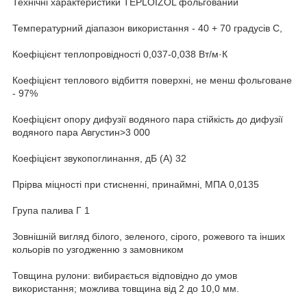
Технічні характеристики TEPLOIZOL фольгований
Температурний діапазон використання - 40 + 70 градусів С,
Коефіцієнт теплопровідності 0,037-0,038 Вт/м·К
Коефіцієнт теплового відбиття поверхні, не менш фольговане
- 97%
Коефіцієнт опору дифузії водяного пара стійкість до дифузії
водяного пара Августин>3 000
Коефіцієнт звукопоглинання, дБ (А) 32
Прірва міцності при стисненні, принаймні, МПА 0,0135
Група палива Г 1
Зовнішній вигляд білого, зеленого, сірого, рожевого та інших
кольорів по узгодженню з замовником
Товщина рулони: вибирається відповідно до умов
використання; можлива товщина від 2 до 10,0 мм.