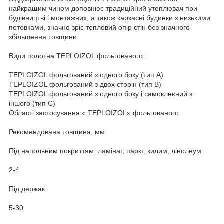
найкращим чином доповнює традиційний утеплювач при
будівництві і монтажних, а також каркасні будинки з низькими
потовками, значно зріс тепловий опір стін без значного
збільшення товщини.
Види полотна TEPLOIZOL фольгованого:
TEPLOIZOL фольгований з одного боку (тип А)
TEPLOIZOL фольгований з двох сторін (тип В)
TEPLOIZOL фольгований з одного боку і самоклеєний з
іншого (тип С)
Області застосування « TEPLOIZOL» фольгованого
Рекомендована товщина, мм
Під напольним покриттям: ламінат, паркт, килим, лінолеум
2-4
Під держак
5-30