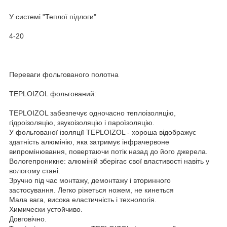
У системі "Теплої підлоги"
4-20
Переваги фольгованого полотна
TEPLOIZOL фольгований:
TEPLOIZOL забезпечує одночасно теплоізоляцію,
гідроізоляцію, звукоізоляцію і пароїзоляцію.
У фольгованої ізоляції TEPLOIZOL - хороша відображує
здатність алюмінію, яка затримує інфрачервоне
випромінювання, повертаючи потік назад до його джерела.
Вологепроникне: алюміній зберігає свої властивості навіть у
вологому стані.
Зручно під час монтажу, демонтажу і вторинного
застосування. Легко ріжеться ножем, не кинеться
Мала вага, висока еластичність і технологія.
Химически устойчиво.
Довговічно.