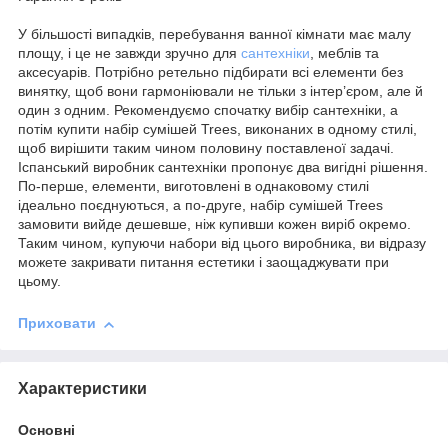
У більшості випадків, перебування ванної кімнати має малу
площу, і це не завжди зручно для
сантехніки
, меблів та
аксесуарів. Потрібно ретельно підбирати всі елементи без
винятку, щоб вони гармоніювали не тільки з інтер’єром, але й
один з одним. Рекомендуємо спочатку вибір сантехніки, а
потім купити набір сумішей Trees, виконаних в одному стилі,
щоб вирішити таким чином половину поставленої задачі.
Іспанський виробник сантехніки пропонує два вигідні рішення.
По-перше, елементи, виготовлені в однаковому стилі
ідеально поєднуються, а по-друге, набір сумішей Trees
замовити вийде дешевше, ніж купивши кожен виріб окремо.
Таким чином, купуючи набори від цього виробника, ви відразу
можете закривати питання естетики і заощаджувати при
цьому.
Приховати
Характеристики
Основні