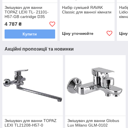
Змішувач для ванни
Набір сумішей RAVAK
Набі
TOPAZ LEXI TL- 21101-
Classic для ванної кімнати
Lidi
H57-GB cartridge D35
кімн
титан блиск PVD
4 787
₴
(комплект)
Ціну уточнюйте
Цін
Купити
Акційні пропозиції та новинки
Змішувач для ванни TOPAZ
Змішувач для ванни Globus
LEXI TL21208-H57-0
Lux Milano GLM-0102