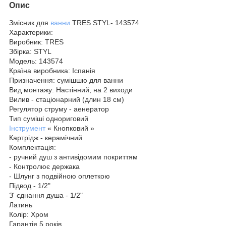
Опис
Змісник для
ванни
TRES STYL- 143574
Характерики:
Виробник: TRES
Збірка: STYL
Модель: 143574
Країна виробника: Іспанія
Призначення: сумішшю для ванни
Вид монтажу: Настінний, на 2 виходи
Вилив - стаціонарний (длин 18 см)
Регулятор струму - аенератор
Тип суміші однориговий
Інструмент
« Кнопковий »
Картрідж - керамічний
Комплектація:
- ручний душ з антивідомим покриттям
- Контролює держака
- Шлунг з подвійною оплеткою
Підвод - 1/2"
З' єднання душа - 1/2"
Латинь
Колір: Хром
Гарантія 5 років