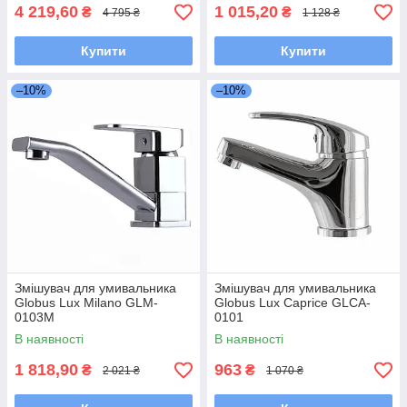
4 219,60
1 015,20
₴
₴
4 795 ₴
1 128 ₴
Купити
Купити
–10%
–10%
Змішувач для умивальника
Змішувач для умивальника
Globus Lux Milano GLM-
Globus Lux Caprice GLCA-
0103M
0101
В наявності
В наявності
1 818,90
963
₴
₴
2 021 ₴
1 070 ₴