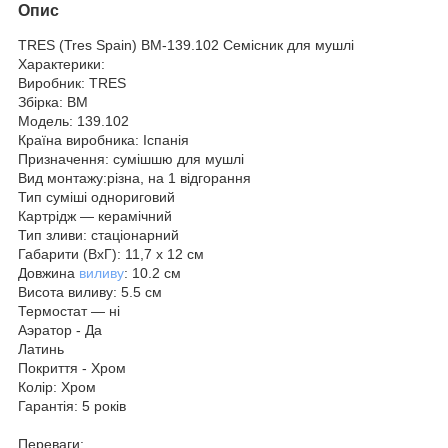
Опис
TRES (Tres Spain) BM-139.102 Семісник для мушлі
Характерики:
Виробник: TRES
Збірка: BM
Модель: 139.102
Країна виробника: Іспанія
Призначення: сумішшю для мушлі
Вид монтажу:різна, на 1 відгорання
Тип суміші однориговий
Картрідж — керамічний
Тип зливи: стаціонарний
Габарити (ВхГ): 11,7 х 12 см
Довжина
виливу
: 10.2 см
Висота виливу: 5.5 см
Термостат — ні
Аэратор - Да
Латинь
Покриття - Хром
Колір: Хром
Гарантія: 5 років
Переваги: