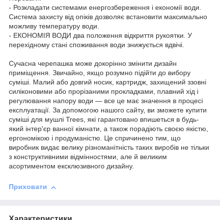
- Розкладати системами енергозбереження і економії води.
Система захисту від опіків дозволяє встановити максимально
можливу температуру води.
- ЕКОНОМІЯ ВОДИ два положення відкриття рукоятки. У
перехідному стані споживання води знижується вдвічі.
Сучасна черепашка може докорінно змінити дизайн
приміщення. Звичайно, якщо розумно підійти до вибору
суміші. Малий або довгий носик, картридж, захищений ззовні
силіконовими або прорізаними прокладками, плавний хід і
регулювання напору води — все це має значення в процесі
експлуатації. За допомогою нашого сайту, ви зможете купити
суміші для мушлі Trees, які гарантовано впишеться в будь-
який інтер'єр ванної кімнати, а також порадіють своєю якістю,
ергономікою і продуманістю. Це спричинено тим, що
виробник видає велику різноманітність таких виробів не тільки
з конструктивними відмінностями, але й великим
асортиментом ексклюзивного дизайну.
Приховати
Характеристики