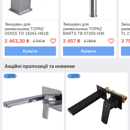
Змішувач для
Змішувач для
Зміш
умивальника TOPAZ
умивальника TOPAZ
умив
ODISS TO 18261-H61B
BARTS TB 07203-H36
TL 2
високий H-305мм ,на
2 463,30
2 457
3 7
₴
₴
2 737 ₴
2 730 ₴
гайці,шланги TAQ-
M1055,D35
Купити
Купити
Акційні пропозиції та новинки
–12%
–12%