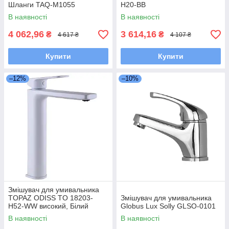
Шланги TAQ-M1055
H20-BB
В наявності
В наявності
4 062,96
3 614,16
₴
₴
4 617 ₴
4 107 ₴
Купити
Купити
–12%
–10%
Змішувач для умивальника
TOPAZ ODISS TO 18203-
Змішувач для умивальника
H52-WW високий, Білий
Globus Lux Solly GLSO-0101
Мат.,шланги TAQ-M1055,D25
В наявності
В наявності