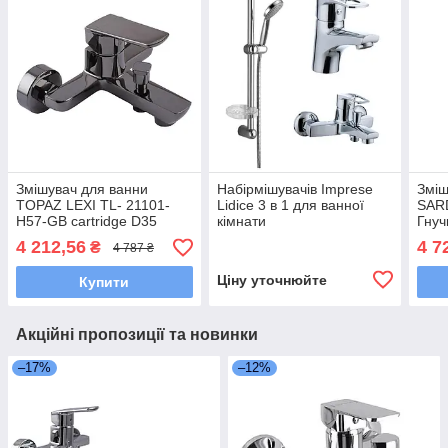
Змішувач для ванни
Набірмішувачів Imprese
Зміш
TOPAZ LEXI TL- 21101-
Lidice 3 в 1 для ванної
SAR
H57-GB cartridge D35
кімнати
Гнуч
титан блиск PVD
з ду
4 212,56
4 7
₴
4 787 ₴
(комплект)
Ціну уточнюйте
Купити
Акційні пропозиції та новинки
–17%
–12%