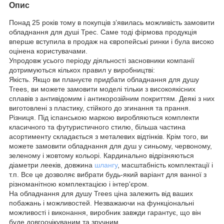
Опис
Понад 25 років тому в покупців з’явилась можливість замовити
обладнання для душі Трес. Саме тоді фірмова продукція
вперше вступила в продаж на європейські ринки і була високо
оцінена користувачами.
Упродовж усього періоду діяльності засновники компанії
дотримуються кількох правил у виробництві:
Якість. Якщо ви плануєте придбати обладнання для душу
Trees, ви можете замовити моделі тільки з високоякісних
сплавів з антивідомим і антикорозійним покриттям. Деякі з них
виготовлені з пластику, стійкого до згинання та прання.
Різниця. Під іспанською маркою виробляються комплекти
класичного та футуристичного стилю, більша частина
асортименту складається з металевих відтінків. Крім того, ви
можете замовити обладнання для душ у синьому, червоному,
зеленому і жовтому кольорі. Кардинально відрізняються
діаметри лееків, довжина
шлангу
, масштабність комплектації і
т.п. Все це дозволяє вибрати будь-який варіант для ванної з
різноманітною комплектацією і інтер'єром.
На обладнання для душу Trees ціна залежить від ваших
побажань і можливостей. Незважаючи на функціональні
можливості і виконання, виробник завжди гарантує, що він
буде довгоочікуваним та зручним.