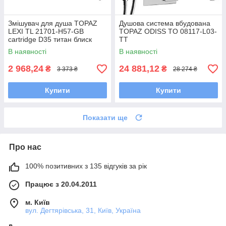
Змішувач для душа TOPAZ
Душова система вбудована
LEXI TL 21701-H57-GB
TOPAZ ODISS TO 08117-L03-
cartridge D35 титан блиск
TT
PVD (комплект)
В наявності
В наявності
2 968,24
24 881,12
₴
₴
3 373 ₴
28 274 ₴
Купити
Купити
Показати ще
Про нас
100% позитивних з 135 відгуків за рік
Працює з 20.04.2011
м. Київ
вул. Дегтярівська, 31, Київ, Україна