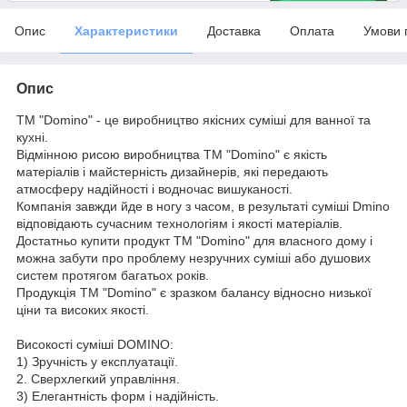
Опис
Характеристики
Доставка
Оплата
Умови 
Опис
ТМ "Domino" - це виробництво якісних суміші для ванної та
кухні.
Відмінною рисою виробництва ТМ "Domino" є якість
матеріалів і майстерність дизайнерів, які передають
атмосферу надійності і водночас вишуканості.
Компанія завжди йде в ногу з часом, в результаті суміші Dmino
відповідають сучасним технологіям і якості матеріалів.
Достатньо купити продукт ТМ "Domino" для власного дому і
можна забути про проблему незручних суміші або душових
систем протягом багатьох років.
Продукція ТМ "Domino" є зразком балансу відносно низької
ціни та високих якості.
Високості суміші DOMINO:
1) Зручність у експлуатації.
2. Сверхлегкий управління.
3) Елегантність форм і надійність.