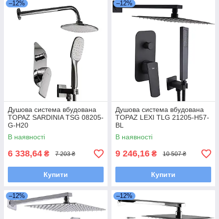
–12%
–12%
Душова система вбудована
Душова система вбудована
TOPAZ SARDINIA TSG 08205-
TOPAZ LEXI TLG 21205-H57-
G-H20
BL
В наявності
В наявності
6 338,64
9 246,16
₴
₴
7 203 ₴
10 507 ₴
Купити
Купити
–12%
–12%