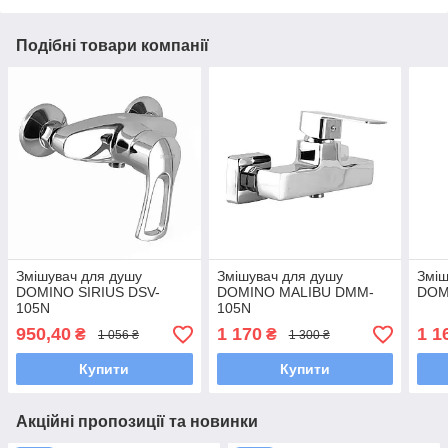
Подібні товари компанії
Змішувач для душу
Змішувач для душу
Зміш
DOMINO SIRIUS DSV-
DOMINO MALIBU DMM-
DOM
105N
105N
950,40
1 170
1 1
₴
₴
1 056 ₴
1 300 ₴
Купити
Купити
Акційні пропозиції та новинки