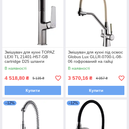
Змішувач для кухні TOPAZ
Змішувач для кухні під осмос
LEXI TL 21401-H57-GB
Globus Lux GLLR-0700-L-08-
cartridge D25 шланги
06 гофрований на гайці
55см,титан блиск PVD
латунь, Сталь-Бежевий
В наявності
В наявності
4 518,80
3 570,16
₴
₴
5 135 ₴
4 057 ₴
Купити
Купити
–12%
–12%