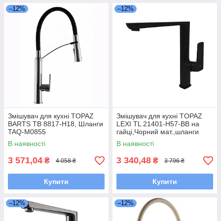
–12%
–12%
Змішувач для кухні TOPAZ
Змішувач для кухні TOPAZ
BARTS TB 8817-H18, Шланги
LEXI TL 21401-H57-BB на
TAQ-M0855
гайці,Чорний мат.,шланги
TAQ-M1055,D25
В наявності
В наявності
3 571,04
3 340,48
₴
₴
4 058 ₴
3 796 ₴
Купити
Купити
–12%
–12%