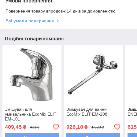
Умови повернення
Повернення товару впродовж 14 днів за домовленістю
Всі умови повернення
Подібні товари компанії
Змішувач для
Змішувач для ванни
Зміш
умивальника EcoMix ELIT
EcoMix ELIT EM-208
ENE
EM-101
409,45
926,10
615
₴
₴
431 ₴
1 029 ₴