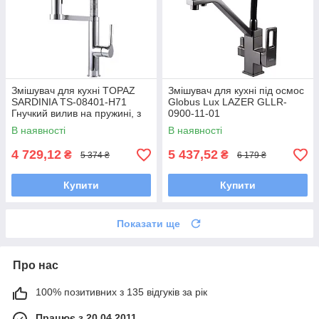
Змішувач для кухні TOPAZ
Змішувач для кухні під осмос
SARDINIA TS-08401-H71
Globus Lux LAZER GLLR-
Гнучкий вилив на пружині, з
0900-11-01
душовою насадкою
В наявності
В наявності
4 729,12
5 437,52
₴
₴
5 374 ₴
6 179 ₴
Купити
Купити
Показати ще
Про нас
100% позитивних з 135 відгуків за рік
Працює з 20.04.2011