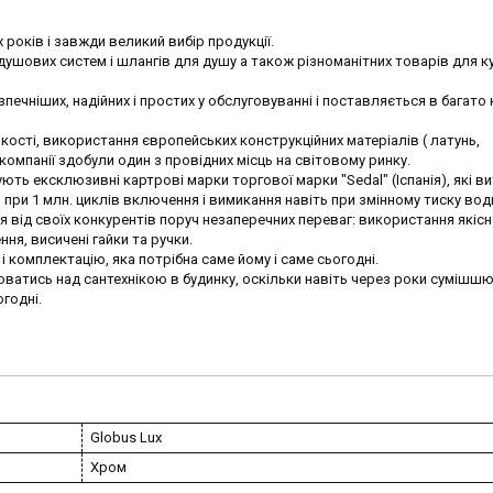
х років і завжди великий вибір продукції.
ушових систем і шлангів для душу а також різноманітних товарів для кух
печніших, надійних і простих у обслуговуванні і поставляється в багато 
ості, використання європейських конструкційних матеріалів ( латунь,
компанії здобули один з провідних місць на світовому ринку.
ють ексклюзивні картрові марки торгової марки "Sedal" (Іспанія), які 
 при 1 млн. циклів включення і вимикання навіть при змінному тиску вод
 від своїх конкурентів поруч незаперечних переваг: використання якісно
ня, висичені гайки та ручки.
і комплектацію, яка потрібна саме йому і саме сьогодні.
юватись над сантехнікою в будинку, оскільки навіть через роки сумішшю
огодні.
Globus Lux
Хром