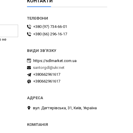
КОНТАКТИ
+380 (97) 734-66-01
+380 (66) 296-16-17
р не
https://sdlmarket.com.ua
santorgdl@ukr.net
+380662961617
+380662961617
вул. Дегтярівська, 31, Київ, Україна