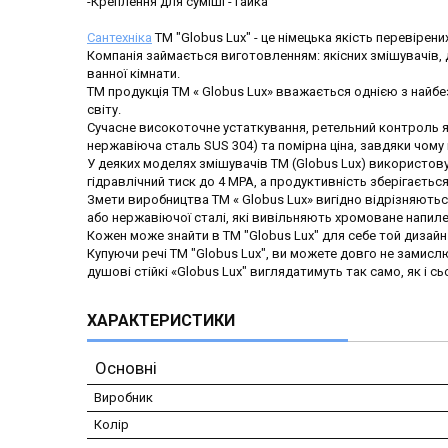
-Креплення для суміші - гайка
Сантехніка
ТМ "Globus Lux" - це німецька якість перевірени
Компанія займається виготовленням: якісних змішувачів, д
ванної кімнати.
ТМ продукція ТМ « Globus Lux» вважається однією з найбез
світу.
Сучасне високоточне устаткування, ретельний контроль як
нержавіюча сталь SUS 304) та помірна ціна, завдяки чому 
У деяких моделях змішувачів ТМ (Globus Lux) використову
гідравлічний тиск до 4 МРА, а продуктивність зберігається
Змети виробництва ТМ « Globus Lux» вигідно відрізняються
або нержавіючої сталі, які вивільняють хромоване напилен
Кожен може знайти в ТМ "Globus Lux" для себе той дизайн 
Купуючи речі ТМ "Globus Lux", ви можете довго не замисл
душові стійкі «Globus Lux" виглядатимуть так само, як і сь
ХАРАКТЕРИСТИКИ
Основні
Виробник
Колір