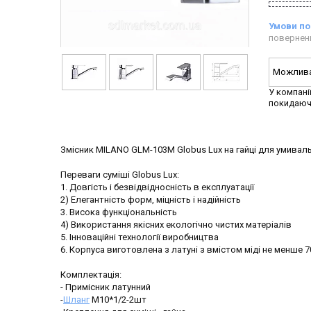
повернен
У компані
покидаюч
Змісник MILANO GLM-103M Globus Lux на гайці для умивал
Переваги суміші Globus Lux:
1. Довгість і безвідвідносність в експлуатації
2) Елегантність форм, міцність і надійність
3. Висока функціональність
4) Використання якісних екологічно чистих матеріалів
5. Інноваційні технології виробництва
6. Корпуса виготовлена з латуні з вмістом міді не менше 
Комплектація:
- Примісник латунний
-
Шланг
М10*1/2-2шт