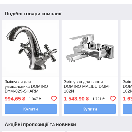
Подібні товари компанії
Змішувач для
Змішувач для ванни
Зміш
умивальника DOMINO
DOMINO MALIBU DMM-
DOM
DYM-029-SHARM
102N
102
994,65
1 548,90
1 6
₴
₴
1 047 ₴
1 721 ₴
Купити
Купити
Акційні пропозиції та новинки