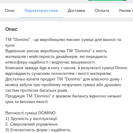
Опис
Характеристики
Доставка
Оплата
Умови 
Опис
ТМ "Domino" - це виробництво якісних суміші для ванної та
кухні.
Відмінною рисою виробництва ТМ "Domino" є якість
матеріалів і майстерність дизайнерів, які передають
атмосферу надійності і водночас вишуканості.
Компанія завжди йде в ногу з часом, в результаті суміші Dmino
відповідають сучасним технологіям і якості матеріалів.
Достатньо купити продукт ТМ "Domino" для власного дому і
можна забути про проблему незручних суміші або душових
систем протягом багатьох років.
Продукція ТМ "Domino" є зразком балансу відносно низької
ціни та високих якості.
Високості суміші DOMINO:
1) Зручність у експлуатації.
2. Сверхлегкий управління.
3) Елегантність форм і надійність.