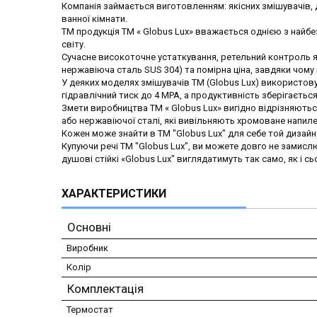
Компанія займається виготовленням: якісних змішувачів, д
ванної кімнати.
ТМ продукція ТМ « Globus Lux» вважається однією з найбез
світу.
Сучасне високоточне устаткування, ретельний контроль як
нержавіюча сталь SUS 304) та помірна ціна, завдяки чому 
У деяких моделях змішувачів ТМ (Globus Lux) використову
гідравлічний тиск до 4 МРА, а продуктивність зберігається
Змети виробництва ТМ « Globus Lux» вигідно відрізняються
або нержавіючої сталі, які вивільняють хромоване напилен
Кожен може знайти в ТМ "Globus Lux" для себе той дизайн 
Купуючи речі ТМ "Globus Lux", ви можете довго не замисл
душові стійкі «Globus Lux" виглядатимуть так само, як і сь
ХАРАКТЕРИСТИКИ
Основні
Виробник
Колір
Комплектація
Термостат