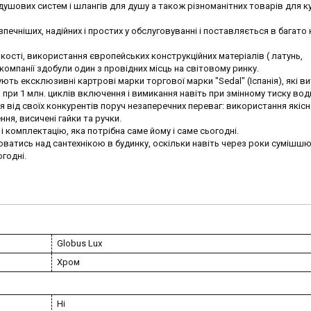
ушових систем і шлангів для душу а також різноманітних товарів для кух
печніших, надійних і простих у обслуговуванні і поставляється в багато 
ості, використання європейських конструкційних матеріалів ( латунь,
компанії здобули один з провідних місць на світовому ринку.
ють ексклюзивні картрові марки торгової марки "Sedal" (Іспанія), які 
 при 1 млн. циклів включення і вимикання навіть при змінному тиску вод
 від своїх конкурентів поруч незаперечних переваг: використання якісно
ня, висичені гайки та ручки.
і комплектацію, яка потрібна саме йому і саме сьогодні.
юватись над сантехнікою в будинку, оскільки навіть через роки сумішшю
огодні.
Globus Lux
Хром
Ні