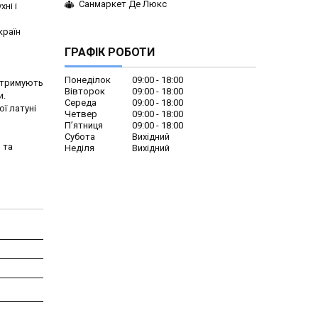
Санмаркет Де Люкс
ні і
країн
ГРАФІК РОБОТИ
Понеділок
09:00
18:00
витримують
Вівторок
09:00
18:00
и.
Середа
09:00
18:00
ї латуні
Четвер
09:00
18:00
Пʼятниця
09:00
18:00
Субота
Вихідний
 та
Неділя
Вихідний