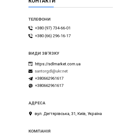
КОНТАКТИ
+380 (97) 734-66-01
+380 (66) 296-16-17
https://sdlmarket.com.ua
santorgdl@ukr.net
+380662961617
+380662961617
вул. Дегтярівська, 31, Київ, Україна