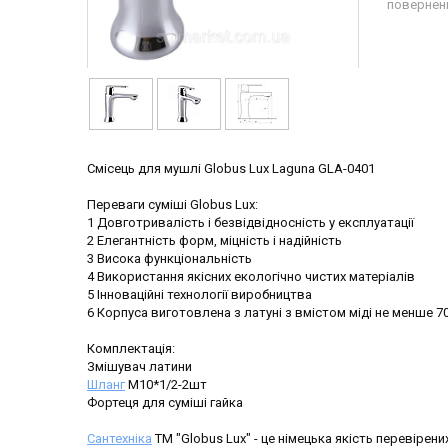
повернен
Cмісець для мушлі Globus Lux Laguna GLA-0401
Переваги суміші Globus Lux:
1 Довготривалість і безвідвідносність у експлуатації
2 Елегантність форм, міцність і надійність
3 Висока функціональність
4 Використання якісних екологічно чистих матеріалів
5 Інноваційні технології виробництва
6 Корпуса виготовлена з латуні з вмістом міді не менше 7
Комплектація:
Змішувач латини
Шланг
М10*1/2-2шт
Фортеця для суміші гайка
Сантехніка
ТМ "Globus Lux" - це німецька якість перевірени