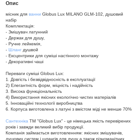
Опис
місник для
ванни
Globus Lux MILANO GLM-102, душовий
набір
Комплектація:
- Змішувач латунний
- Держак для душу,
- Ручне лейкемія,
-
Шланг
душвой
- Ексцентрики для суміші настінного монтажу
- Декоративні чаші
Переваги суміші Globus Lux:
1. Довгість і безвідвідносність в експлуатації
2) Елегантність форм, міцність і надійність
3. Висока функціональність
4) Використання якісних екологічно чистих матеріалів
5. Інноваційні технології виробництва
6. Корпуса виготовлена з латуні з вмістом міді не менше 70%
Сантехніка
ТМ "Globus Lux" - це німецька якість перевірених
років і завжди великий вибір продукції.
Компанія займається виготовленням: якісних змішувачів,
душових систем і шлангів для душу а також різноманітних