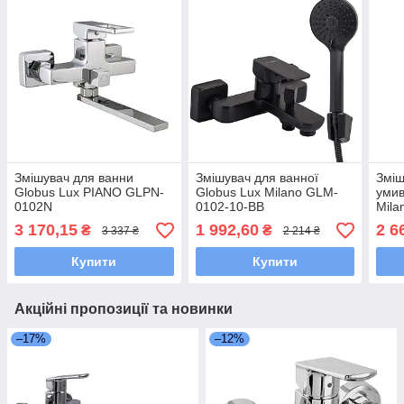
Змішувач для ванни
Змішувач для ванної
Зміш
Globus Lux PIANO GLPN-
Globus Lux Milano GLM-
умив
0102N
0102-10-BB
Mila
SMA
3 170,15
1 992,60
2 6
₴
₴
3 337 ₴
2 214 ₴
Купити
Купити
Акційні пропозиції та новинки
–17%
–12%