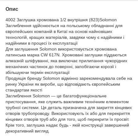
Опис
4002 Заглушка хромована 1/2 внутрішня (823)Solomon
Заглиблення здійснюється на польському обладнанні для
європейських компаній в Китаї на основі найновіших
технологій, кращих матеріалів, завдяки чому є надійними і
надійними в процесі їх експлуатації
Для заглушення Solomon використовується хромована
латинська марка CW 617N. Хромовані заглушки піддаються
алмазній шліфуванні, яка виключає прилипання чужорідних
механічних частинок до поверхні, запобігаючи корозії і
збільшуючи термін експлуатації
Продукція бренду Solomon відмінно зарекомендувала себе на
ринку України як вироби, що відповідають європейським
стандартам якості
Заглиблення Solomon — це багатофункціональне
пристосування, яке служить важливим технічним елементом
трубної системи. Ця деталь призначена для закриття кінцевих
отворів трубопроводу. Використовують їх або для перекриття
кінцевих отворів труб або для того, щоб перекрити їх просвіт.
Крім того, заглушка надає будь - якій конструкції завершений
декоративний вигляд.