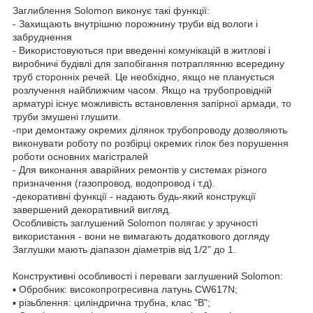
Заглиблення Solomon виконує такі функції:
- Захищають внутрішню порожнину труби від вологи і
забруднення
- Використовуються при введенні комунікацій в житлові і
виробничі будівлі для запобігання потраплянню всередину
труб сторонніх речей. Це необхідно, якщо не планується
розлучення найближчим часом. Якщо на трубопровідній
арматурі існує можливість встановлення запірної армади, то
труби змушені глушити.
-при демонтажу окремих ділянок трубопроводу дозволяють
виконувати роботу по розбірці окремих гілок без порушення
роботи основних магістралей
- Для виконання аварійних ремонтів у системах різного
призначення (газопровод, водопровод і т.д).
-декоративні функції - надають будь-який конструкції
завершений декоративний вигляд.
Особливість заглушений Solomon полягає у зручності
використання - вони не вимагають додаткового догляду
Заглушки мають діапазон діаметрів від 1/2" до 1.
Конструктивні особливості і переваги заглушений Solomon:
▪ Обробник: високопрогресивна латунь CW617N;
▪ різьблення: циліндрична трубна, клас "В";