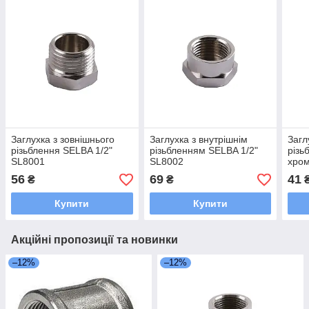
Заглухка з зовнішнього
Заглухка з внутрішнім
Загл
різьблення SELBA 1/2"
різьбленням SELBA 1/2"
різ
SL8001
SL8002
хром
56
69
41
₴
₴
Купити
Купити
Акційні пропозиції та новинки
–12%
–12%