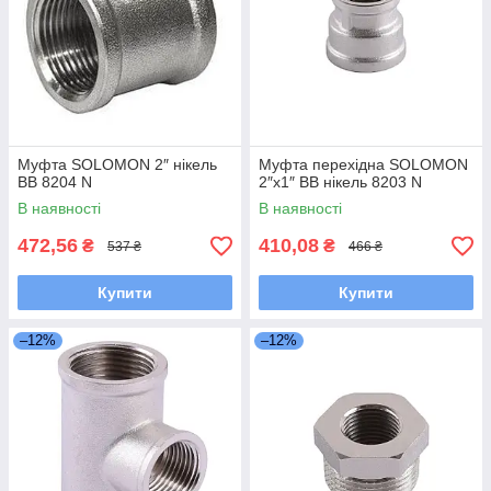
Муфта SOLOMON 2″ нікель
Муфта перехідна SOLOMON
ВВ 8204 N
2″х1″ ВВ нікель 8203 N
В наявності
В наявності
472,56
410,08
₴
₴
537 ₴
466 ₴
Купити
Купити
–12%
–12%