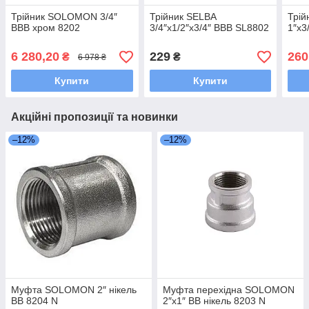
Трійник SOLOMON 3/4″
Трійник SELBA
Трі
ВВВ хром 8202
3/4″х1/2″х3/4″ ВВВ SL8802
1″х3
6 280,20
229
260
₴
₴
6 978 ₴
Купити
Купити
Акційні пропозиції та новинки
–12%
–12%
Муфта SOLOMON 2″ нікель
Муфта перехідна SOLOMON
ВВ 8204 N
2″х1″ ВВ нікель 8203 N