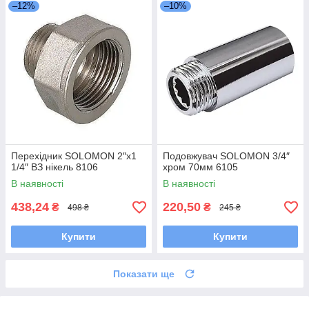
–12%
–10%
Перехідник SOLOMON 2″х1
Подовжувач SOLOMON 3/4″
1/4″ ВЗ нікель 8106
хром 70мм 6105
В наявності
В наявності
438,24
220,50
₴
₴
498 ₴
245 ₴
Купити
Купити
Показати ще