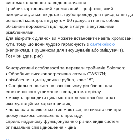
системах опалення та водопостачання
Тройник картонований хромований - це фітинг, який
використовується як деталь трубопроводу для приєднання до
основної магістралі під кутом 90 градусів і являє собою
об'єднані порожнисті циліндри з латуні з внутрішніми
різьбленнями.
Для відкритих ділянок ви можете встановити навіть хромовані
кути, тому що вони чудово гармонують з
сантехнікою
(наприклад, з рушником для висушувачів або змішувачів).
Розміри (див. рис)
Конструктивні особливості та переваги тройників Solomon:
▪ Обробник: високопрогресивна латунь CW617N;
▪ різьблення: циліндрична трубна, клас "В";
▪ Спеціальна насічка на зовнішньому різьбленні для
ефективнішого утримання твердого матеріалу.
▪ можуть проходити цикл монтаж-демонтаж без втрат
експлуатаційних характеристик;
▪ легко встановлюються і знімаються, не вимагаючи при
цьому якихось спеціального приладу.
сприяє надійному функціонуванню різних видів систем
оптимальне співвідношення - ціна