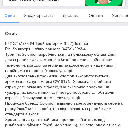
Опис
Характеристики
Доставка
Оплата
Умови п
Опис
822 3/4х1/2х3/4 Тройник, хром (837)Solomon
Різьба внутрішня/вну ранкова 3/4"х1/2"х3/4"
Тройник Solomon виробляється на польському обладнанні
для європейських компаній в Китаї на основі найновіших
технологій, кращих матеріалів, завдяки чому є надійними і
надійними в процесі їх експлуатації
Для виготовлення тройника Solomon використовується
хромована латунь марки CW 617N. Хромовані тройники
отримують алмазну ліфовку, яка виключає прилипання
чужорідних механічних частинок до поверхні, запобігаючи
корозії і збільшуючи термін експлуатації
Продукція бренду Solomon відмінно зарекомендувала себе на
ринку України як вироби, що відповідають європейським
стандартам якості
Хромовані латунні тройники - це один з багатьох видів
різьбарних фітингів (трубних з’єднань), які встановлюються у