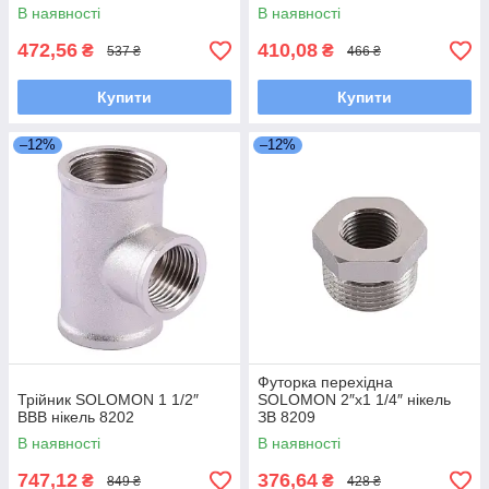
В наявності
В наявності
472,56
410,08
₴
₴
537 ₴
466 ₴
Купити
Купити
–12%
–12%
Футорка перехідна
Трійник SOLOMON 1 1/2″
SOLOMON 2″х1 1/4″ нікель
ВВВ нікель 8202
ЗВ 8209
В наявності
В наявності
747,12
376,64
₴
₴
849 ₴
428 ₴