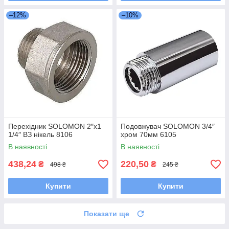
–12%
–10%
Перехідник SOLOMON 2″х1
Подовжувач SOLOMON 3/4″
1/4″ ВЗ нікель 8106
хром 70мм 6105
В наявності
В наявності
438,24
220,50
₴
₴
498 ₴
245 ₴
Купити
Купити
Показати ще