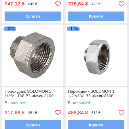
747,12
376,64
₴
₴
849 ₴
428 ₴
Купити
Купити
–12%
–12%
Перехідник SOLOMON 1
Перехідник SOLOMON 1
1/2″х1 1/4″ ВЗ нікель 8106
1/2″х3/4″ ВЗ нікель 8106
В наявності
В наявності
317,68
455,84
₴
₴
361 ₴
518 ₴
Купити
Купити