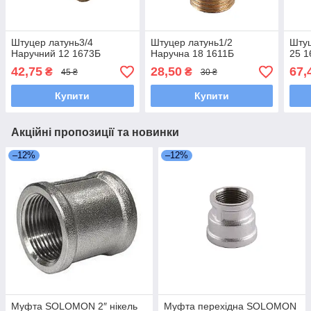
Штуцер латунь3/4
Штуцер латунь1/2
Штуц
Наручний 12 1673Б
Наручна 18 1611Б
25 1
42,75
28,50
67,
₴
₴
45 ₴
30 ₴
Купити
Купити
Акційні пропозиції та новинки
–12%
–12%
Муфта SOLOMON 2″ нікель
Муфта перехідна SOLOMON