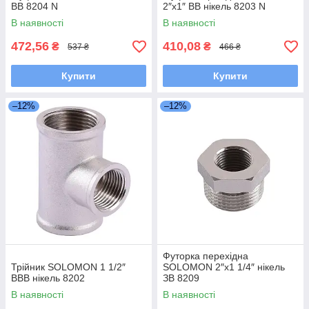
ВВ 8204 N
2″х1″ ВВ нікель 8203 N
В наявності
В наявності
472,56
410,08
₴
₴
537 ₴
466 ₴
Купити
Купити
–12%
–12%
Футорка перехідна
Трійник SOLOMON 1 1/2″
SOLOMON 2″х1 1/4″ нікель
ВВВ нікель 8202
ЗВ 8209
В наявності
В наявності