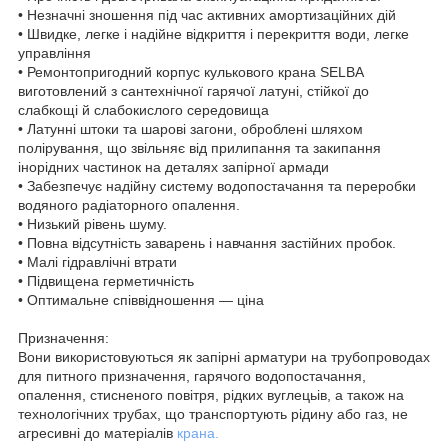
• Незначні зношення під час активних амортизаційних дій
• Швидке, легке і надійне відкриття і перекриття води, легке
управління
• Ремонтопригодний корпус кулькового крана SELBA
виготовлений з сантехнічної гарячої латуні, стійкої до
слабкощі й слабокислого середовища
• Латунні штоки та шарові загони, оброблені шляхом
полірування, що звільняє від прилипання та закипання
інорідних частинок на деталях запірної армади
• Забезпечує надійну систему водопостачання та переробки
водяного радіаторного опалення.
• Низький рівень шуму.
• Повна відсутність заварень і навчання застійних пробок.
• Малі гідравлічні втрати
• Підвищена герметичність
• Оптимальне співвідношення — ціна
Призначення:
Вони використовуються як запірні арматури на трубопроводах
для питного призначення, гарячого водопостачання,
опалення, стисненого повітря, рідких вуглецьів, а також на
технологічних трубах, що транспортують рідину або газ, не
агресивні до матеріалів
крана.