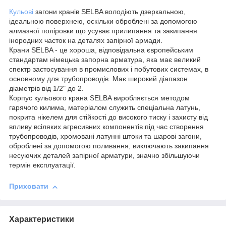
Кульові
загони кранів SELBA володіють дзеркальною,
ідеальною поверхнею, оскільки оброблені за допомогою
алмазної поліровки що усуває прилипання та закипання
інородних часток на деталях запірної армади.
Крани SELBA - це хороша, відповідальна європейським
стандартам німецька запорна арматура, яка має великий
спектр застосування в промислових і побутових системах, в
основному для трубопроводів. Має широкий діапазон
діаметрів від 1/2" до 2.
Корпус кульового крана SELBA виробляється методом
гарячого килима, матеріалом служить спеціальна латунь,
покрита нікелем для стійкості до високого тиску і захисту від
впливу всіляких агресивних компонентів під час створення
трубопроводів, хромовані латунні штоки та шарові загони,
оброблені за допомогою поливання, виключають закипання
несуючих деталей запірної арматури, значно збільшуючи
термін експлуатації.
Приховати
Характеристики