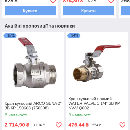
628
874,80
258
₴
₴
972 ₴
Купити
Купити
Акційні пропозиції та новинки
–15%
–14%
Кран кульовий прямий
Кран кульовий ARCO SENA 2″
WATER VALVE 1 1/4″ ЗВ КP
ЗВ КР 150608 (750608)
NV-V Q002
В наявності
В наявності
2 714,90
476,44
₴
₴
3 194 ₴
554 ₴