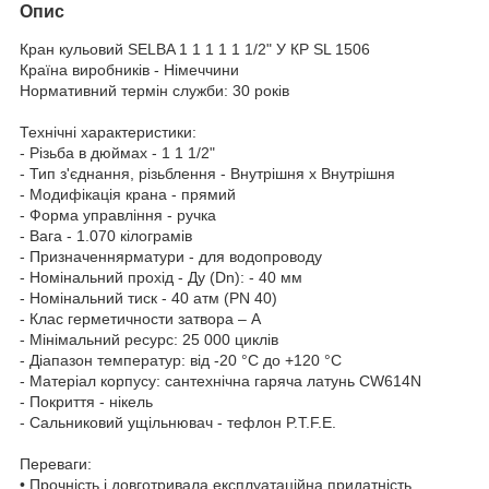
Опис
Кран кульовий SELBA 1 1 1 1 1 1/2" У КР SL 1506
Країна виробників - Німеччини
Нормативний термін служби: 30 років
Технічні характеристики:
- Різьба в дюймах - 1 1 1/2"
- Тип з'єднання, різьблення - Внутрішня х Внутрішня
- Модифікація крана - прямий
- Форма управління - ручка
- Вага - 1.070 кілограмів
- Призначеннярматури - для водопроводу
- Номінальний прохід - Ду (Dn): - 40 мм
- Номінальний тиск - 40 атм (PN 40)
- Клас герметичности затвора – А
- Мінімальний ресурс: 25 000 циклів
- Діапазон температур: від -20 °С до +120 °С
- Матеріал корпусу: сантехнічна гаряча латунь CW614N
- Покриття - нікель
- Сальниковий ущільнювач - тефлон P.T.F.E.
Переваги:
• Прочність і довготривала експлуатаційна придатність.