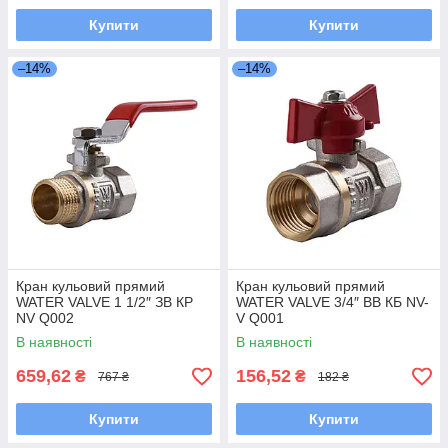
Купити
Купити
–14%
–14%
Кран кульовий прямий
Кран кульовий прямий
WATER VALVE 1 1/2″ ЗВ КP
WATER VALVE 3/4″ ВВ КБ NV-
NV Q002
V Q001
В наявності
В наявності
659,62
156,52
₴
₴
767 ₴
182 ₴
Купити
Купити