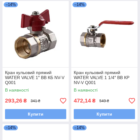
–14%
–14%
Кран кульовий прямий
Кран кульовий прямий
WATER VALVE 1″ ВВ КБ NV-V
WATER VALVE 1 1/4″ ВВ КP
Q001
NV-V Q001
В наявності
В наявності
293,26
472,14
₴
₴
341 ₴
549 ₴
Купити
Купити
–14%
–14%