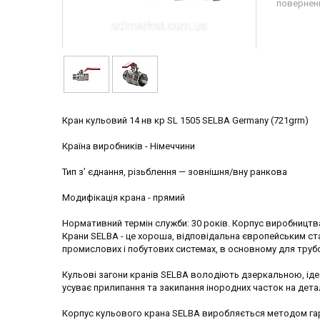
повернен
Кран кульовий 14 нв кр SL 1505 SELBA Germany (721grm)
Країна виробників - Німеччини
Тип з’ єднання, різьблення — зовнішня/вну ранкова
Модифікація крана - прямий
Нормативний термін служби: 30 років. Корпус виробницт
Крани SELBA - це хороша, відповідальна європейським ст
промислових і побутових системах, в основному для трубо
Кульові загони кранів SELBA володіють дзеркальною, ід
усуває прилипання та закипання інородних часток на дета
Корпус кульового крана SELBA виробляється методом гар