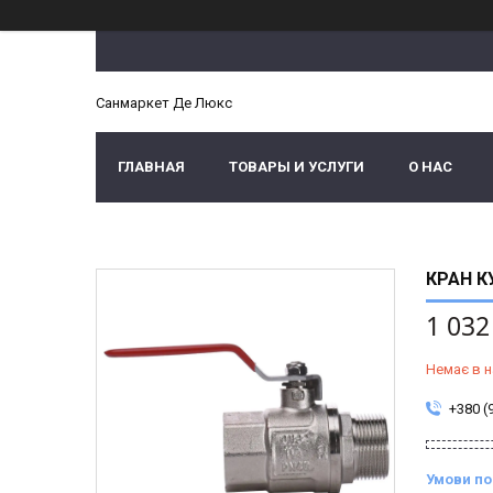
Санмаркет Де Люкс
ГЛАВНАЯ
ТОВАРЫ И УСЛУГИ
О НАС
КРАН К
1 032
Немає в н
+380 (