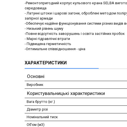
-Ремонтопригодний корпус кульового крана SELBA виготовл
середовища
- Латунні штоки і шарові загони, оброблені методом полір
запірної армади
-Обеспечує надійне функціонування системи різних видів в
- Низький рівень шуму
-Повне відсутність заворушень і освіта застійних пробок
- Марні гідравлічні втрати
- Підвищена герметичність
-Оптимальне співвідношення - ціна
ХАРАКТЕРИСТИКИ
Основні
Виробник
Користувальницькі характеристики
Вага брутто (кг.)
Діаметр різі
Номінальний тиск
Об'єм (м3)