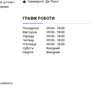
Санмаркет Де Люкс
ні штоки і
термін
ГРАФІК РОБОТИ
Понеділок
09:00
18:00
Вівторок
09:00
18:00
Середа
09:00
18:00
Четвер
09:00
18:00
Пʼятниця
09:00
18:00
Субота
Вихідний
Неділя
Вихідний
исненого