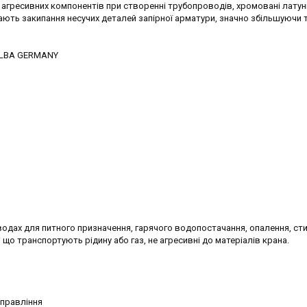
их агресивних компонентів при створенні трубопроводів, хромовані латун
ють закипання несучих деталей запірної арматури, значно збільшуючи 
SELBA GERMANY
одах для питного призначення, гарячого водопостачання, опалення, ст
, що транспортують рідину або газ, не агресивні до матеріалів крана.
управління