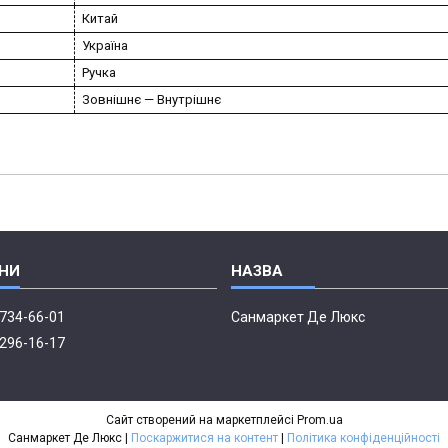
Китай
Україна
Ручка
Зовнішнє — Внутрішнє
 734-66-01
Санмаркет Де Люкс
 296-16-17
Сайт створений на маркетплейсі
Prom.ua
Санмаркет Де Люкс |
Поскаржитися на контент
|
Політика конфіденційності