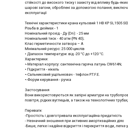
стійкості до високого тиску і захисту від впливу будь-як
шарові загони, оброблені за допомогою полання, виключа
експлуатації
Технічні характеристики крана кульовий 1 НВ КР SL1505 
Різьба в дюймах - 1
Номінальний прохід - Ду (Dn): - 25 мм
Номінальний тиск - 40 атм (PN 40);
Клас герметичности затвора – А
Мінімальний ресурс: 25 000 циклів
• Діапазон температури: від -20 °С до +120 °С.
Характерики:
•-Матеріал корпусу: сантехнічна гаряча латунь CW614N;
• Підкриття - нікель
•-Сальниковий ущільнювач - тефлон P.T.F.E.
•-Форум керування - ручка
Застосування
Вони використовуються як запірні арматури на трубопров
повітря, рідких вуглецьів, а також на технологічних трубах
Переваги:
-Простість і довготривала експлуатаційна придатність
- Незначний зношення при активних амортизаційних діях
-Бише, легке і надійне відкриття і перекриття води, легке 