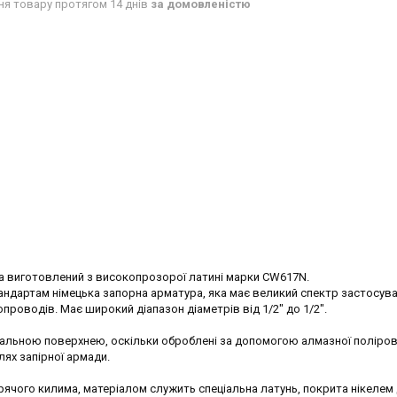
ня товару протягом 14 днів
за домовленістю
ва виготовлений з високопрозорої латині марки CW617N.
андартам німецька запорна арматура, яка має великий спектр застосува
проводів. Має широкий діапазон діаметрів від 1/2" до 1/2".
еальною поверхнею, оскільки оброблені за допомогою алмазної поліро
лях запірної армади.
ячого килима, матеріалом служить спеціальна латунь, покрита нікелем