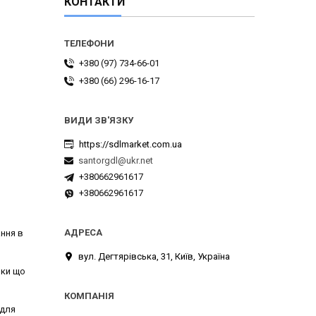
КОНТАКТИ
+380 (97) 734-66-01
+380 (66) 296-16-17
https://sdlmarket.com.ua
santorgdl@ukr.net
+380662961617
+380662961617
ння в
вул. Дегтярівська, 31, Київ, Україна
вки що
 для