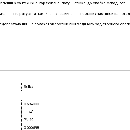
ений з сантехнічної гарячуваної латуні, стійкої до слабко-складного
ування, що рятує від прилипання і закипання інорідних частинок на дета
одопостачання і на подаче і зворотній лінії водяного радіаторного опал
Selba
0.694000
1 1/4″
PN 40
0.000698