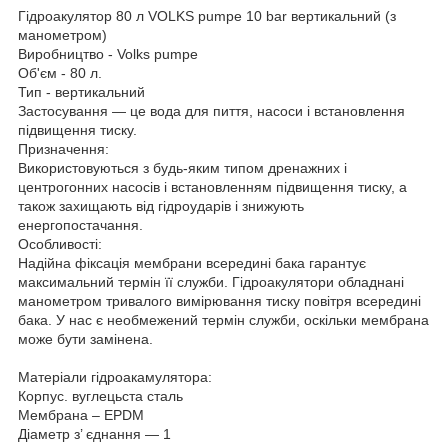
Гідроакулятор 80 л VOLKS pumpe 10 bar вертикальний (з
манометром)
Виробництво - Volks pumpe
Об'єм - 80 л.
Тип - вертикальний
Застосування — це вода для пиття, насоси і встановлення
підвищення тиску.
Призначення:
Використовуються з будь-яким типом дренажних і
центрогонних насосів і встановленням підвищення тиску, а
також захищають від гідроударів і знижують
енергопостачання.
Особливості:
Надійна фіксація мембрани всередині бака гарантує
максимальний термін її служби. Гідроакулятори обладнані
манометром тривалого вимірювання тиску повітря всередині
бака. У нас є необмежений термін служби, оскільки мембрана
може бути замінена.
Матеріали гідроакамулятора:
Корпус. вуглецьста сталь
Мембрана – EPDM
Діаметр з’ єднання — 1