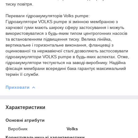
тиску повітря.
Переваги гідроакумуляторів Volks pumpe:
Гідроакулятори VOLKS pumpe зі змінною мембраною з
харчової гуми мають широку сферу застосування і можуть
використовуватися з будь-яким типом центрогонних насосів
та встановленням підвищення тиску. Велика лінійка,
вертикальне і горизонтальне виконання, фланцевці з
оцинкованої та нержавіючої сталі дозволяють застосовувати
гідроакумулятори VOLKS pumpe в будь-яких аспектах. Отже,
гідроакумулятори тестуються на заводі-виробнику. Надійна
фіксація мембрани всередині бака гарантує максимальний
термін її служби.
Приховати
Характеристики
Основні атрибути
Виробник
Volks
Користувальницькі характеристики