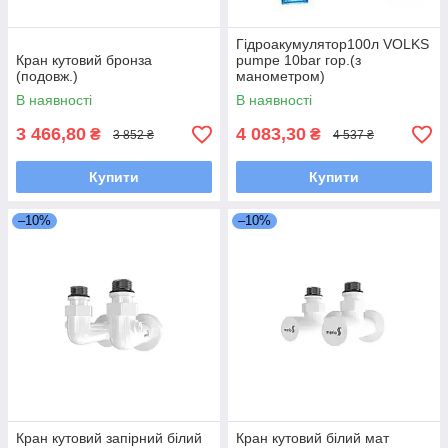
Гідроакумулятор100л VOLKS
Кран кутовий бронза
pumpe 10bar гор.(з
(подовж.)
манометром)
В наявності
В наявності
3 466,80
4 083,30
₴
₴
3 852 ₴
4 537 ₴
Купити
Купити
–10%
–10%
Кран кутовий запірний білий
Кран кутовий білий мат