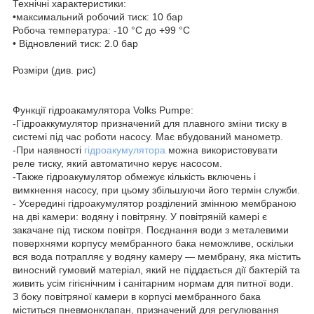
Технічні характеристики:
•максимальний робочий тиск: 10 бар
Робоча температура: -10 °С до +99 °С
• Відновлений тиск: 2.0 бар
Розміри (див. рис)
Функції гідроакамулятора Volks Pumpe:
-Гідроаккумулятор призначений для плавного зміни тиску в
системі під час роботи насосу. Має вбудований манометр.
-При наявності
гідроакумулятора
можна використовувати
реле тиску, який автоматично керує насосом.
-Также гідроакумулятор обмежує кількість включень і
вимкнення насосу, при цьому збільшуючи його термін служби.
- Усередині гідроакумулятор розділений змінною мембраною
на дві камери: водяну і повітряну. У повітряній камері є
закачане під тиском повітря. Поєднання води з металевими
поверхнями корпусу мембранного бака неможливе, оскільки
вся вода потрапляє у водяну камеру — мембрану, яка містить
виносний гумовий матеріал, який не піддається дії бактерій та
живить усім гігієнічним і санітарним нормам для питної води.
З боку повітряної камери в корпусі мембранного бака
міститься пневмонклапан, призначений для регулювання