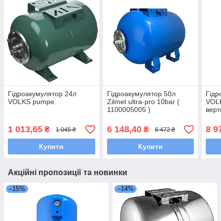
Гідроакумулятор 24л
Гідроакумулятор 50л
Гідр
VOLKS pumpe
Zilmet ultra-pro 10bar (
VOL
1100005005 )
верт
1 013,65
6 148,40
8 9
₴
₴
1 045 ₴
6 472 ₴
Купити
Купити
Акційні пропозиції та новинки
–15%
–14%