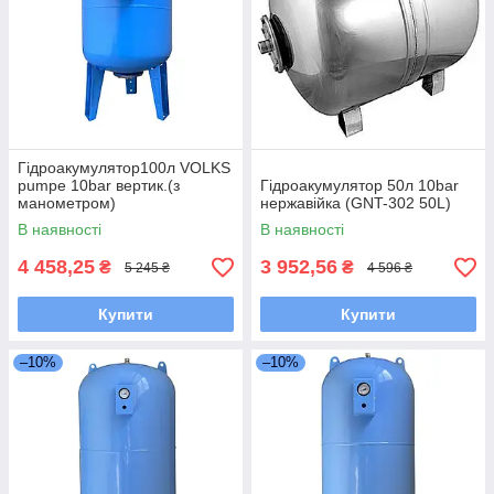
Гідроакумулятор100л VOLKS
pumpe 10bar вертик.(з
Гідроакумулятор 50л 10bar
манометром)
нержавійка (GNT-302 50L)
В наявності
В наявності
4 458,25
3 952,56
₴
₴
5 245 ₴
4 596 ₴
Купити
Купити
–10%
–10%