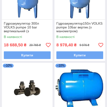
Гідроакумулятор 300л
Гідроакумулятор150л VOLKS
VOLKS pumpe 10 bar
pumpe 10bar вертик.(з
вертикальний (з
манометром)
манометром)
В наявності
В наявності
18 688,50
8 978,40
₴
₴
20 765 ₴
9 976 ₴
Купити
Купити
–10%
–10%