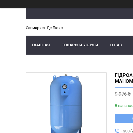
Санмаркет Де Люкс
ГЛАВНАЯ
ТОВАРЫ И УСЛУГИ
О НАС
ГІДРОА
МАНОМ
9 976 ₴
В наявнос
+380 (