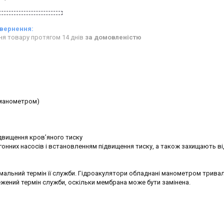
ня товару протягом 14 днів
за домовленістю
 манометром)
ідвищення кров’яного тиску
онних насосів і встановленням підвищення тиску, а також захищають ві
имальний термін її служби. Гідроакулятори обладнані манометром трива
ежений термін служби, оскільки мембрана може бути замінена.