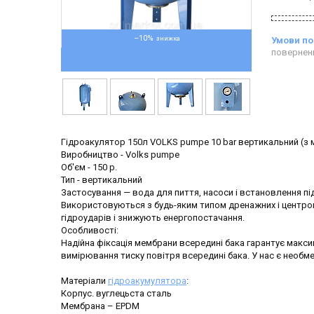
–10%
повернен
Гідроакулятор 150л VOLKS pumpe 10 bar вертикальний (з
Виробництво - Volks pumpe
Об'єм - 150 р.
Тип - вертикальний
Застосування — вода для пиття, насоси і встановлення п
Використовуються з будь-яким типом дренажних і центрог
гідроударів і знижують енергопостачання.
Особливості:
Надійна фіксація мембрани всередині бака гарантує макс
вимірювання тиску повітря всередині бака. У нас є необм
Матеріали
гідроакумулятора
:
Корпус. вуглецьста сталь
Мембрана – EPDM