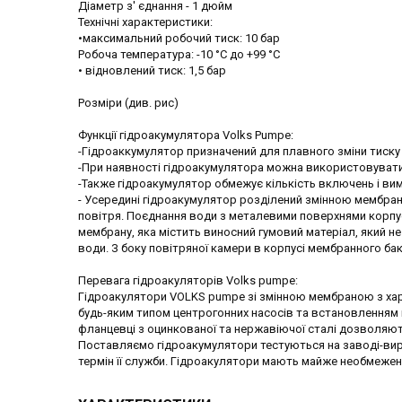
Діаметр з' єднання - 1 дюйм
Технічні характеристики:
•максимальний робочий тиск: 10 бар
Робоча температура: -10 °С до +99 °С
• відновлений тиск: 1,5 бар
Розміри (див. рис)
Функції гідроакумулятора Volks Pumpe:
-Гідроаккумулятор призначений для плавного зміни тиску 
-При наявності гідроакумулятора можна використовувати
-Также гідроакумулятор обмежує кількість включень і вим
- Усередині гідроакумулятор розділений змінною мембраною
повітря. Поєднання води з металевими поверхнями корпу
мембрану, яка містить виносний гумовий матеріал, який не 
води. З боку повітряної камери в корпусі мембранного ба
Перевага гідроакуляторів Volks pumpe:
Гідроакулятори VOLKS pumpe зі змінною мембраною з хар
будь-яким типом центрогонних насосів та встановленням п
фланцевці з оцинкованої та нержавіючої сталі дозволяю
Поставляємо гідроакумулятори тестуються на заводі-виро
термін її служби. Гідроакулятори мають майже необмежен