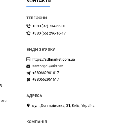
КОНТАКТИ
+380 (97) 734-66-01
+380 (66) 296-16-17
https://sdlmarket.com.ua
santorgdl@ukr.net
+380662961617
+380662961617
д
лого
вул. Дегтярівська, 31, Київ, Україна