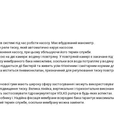
в системі під час роботи насосу. Має вбудований манометр.
 реле тиску, який автоматично керує насосом.
кнення насосу, при цьому збільшуючи його термін служби.
 на дві камери: водяну і повітряну. У повітряній камері є закачане під
су мембранного бака неможливе, оскільки вся вода потрапляє у водяну
піддається дії бактерій та живить усім гігієнічним і санітарним нормам д
ка міститься пневмонклапан, призначений для регулювання тиску повітр
чової гуми мають широку сферу застосування і можуть використовува
ідвищення тиску. Велика лінійка, вертикальне і горизонтальне виконанн
ть застосовувати гідроакумулятори VOLKS pumpe в будь-яких аспектах.
бнику і. Надійна фіксація мембрани всередині бака гарантує максималь
ий термін служби, оскільки мембрану можна замінити.