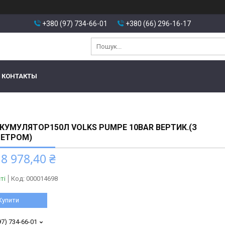
+380 (97) 734-66-01
+380 (66) 296-16-17
КОНТАКТЫ
КУМУЛЯТОР150Л VOLKS PUMPE 10BAR ВЕРТИК.(З
ЕТРОМ)
8 978,40 ₴
ті
Код:
000014698
Купити
97) 734-66-01