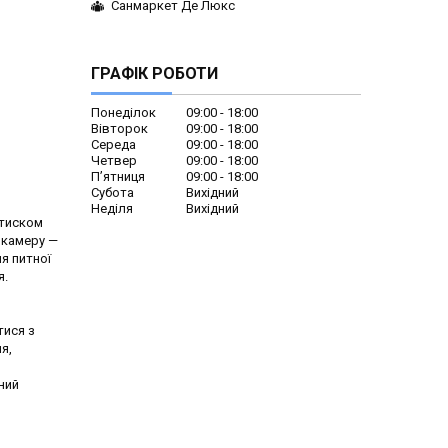
Санмаркет Де Люкс
ГРАФІК РОБОТИ
Понеділок
09:00
18:00
Вівторок
09:00
18:00
Середа
09:00
18:00
Четвер
09:00
18:00
Пʼятниця
09:00
18:00
Субота
Вихідний
Неділя
Вихідний
 тиском
 камеру —
ля питної
я.
тися з
я,
ний