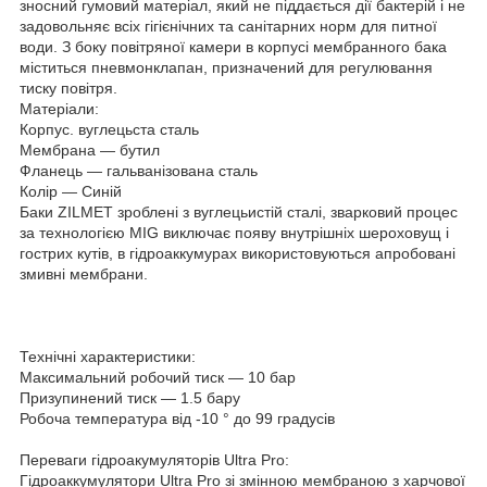
зносний гумовий матеріал, який не піддається дії бактерій і не
задовольняє всіх гігієнічних та санітарних норм для питної
води. З боку повітряної камери в корпусі мембранного бака
міститься пневмонклапан, призначений для регулювання
тиску повітря.
Матеріали:
Корпус. вуглецьста сталь
Мембрана — бутил
Фланець — гальванізована сталь
Колір — Синій
Баки ZILMET зроблені з вуглецьистій сталі, зварковий процес
за технологією MIG виключає появу внутрішніх шероховущ і
гострих кутів, в гідроаккумурах використовуються апробовані
змивні мембрани.
Технічні характеристики:
Максимальний робочий тиск — 10 бар
Призупинений тиск — 1.5 бару
Робоча температура від -10 ° до 99 градусів
Переваги гідроакумуляторів Ultra Pro:
Гідроаккумулятори Ultra Pro зі змінною мембраною з харчової