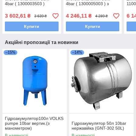
4bar ( 1300003503 )
4bar ( 1300005003 ) з
1100
ніжками
3 602,61
4 246,11
6 1
₴
₴
3 639 ₴
4 289 ₴
Купити
Купити
Акційні пропозиції та новинки
–15%
–14%
Гідроакумулятор100л VOLKS
pumpe 10bar вертик.(з
Гідроакумулятор 50л 10bar
манометром)
нержавійка (GNT-302 50L)
В наявності
В наявності