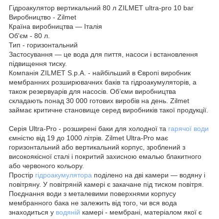
Гідроакулятор вертикальний 80 л ZILMET ultra-pro 10 bar
Виробництво - Zilmet
Країна виробництва — Італія
Об'єм - 80 л.
Тип - горизонтальний
Застосування — це вода для пиття, насоси і встановлення
підвищення тиску.
Компанія ZILMET S.p.A. - найбільший в Європі виробник
мембранних розширювачних баків та гідроакумуляторів, а
також резервуарів для насосів. Об’єми виробництва
складають понад 30 000 готових виробів на день. Zilmet
займає критичне становище серед виробників такої продукції.
Серія Ultra-Pro - розширені баки для холодної та
гарячої води
ємністю від 19 до 1000 літрів. Zilmet Ultra-Pro має
горизонтальний або вертикальний корпус, зроблений з
високоякісної сталі і покритий захисною емалью блакитного
або червоного кольору.
Простір
гідроакумулятора
поділено на дві камери — водяну і
повітряну. У повітряній камері є закачане під тиском повітря.
Поєднання води з металевими поверхнями корпусу
мембранного бака не залежить від того, чи вся вода
знаходиться у
водяній
камері - мембрані, матеріалом якої є