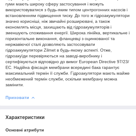
гуми мають широку сферу застосування і можуть
використовуватися з будь-яким типом центрогонних насосів і
встановленням підвищення тиску. До того ж гідроакумулятори
значно корисніші, ніж звичайні розширювачі, а також
економлять місця, захищають від гідроакумуляторів і
зменшують споживання енергії. Широка лінійка, вертикальне і
горизонтальне виконання, фланцевці з оцинкованої та
нержавіючої сталі дозволяють застосовувати
гідроаккумулятори Zilmet в будь-якому аспекті. Отже,
гідроакуїди перевіряються на заводі-виробнику і
сертифікуються відповідно до вимог European Directive 97/23/
EC. Надійна фіксація мембрани всередині бака гарантує
максимальний термін її служби. Гідроакулятори мають майже
необмежений термін служби, оскільки мембрану можна
замінити.
Приховати
Характеристики
Основні атрибути