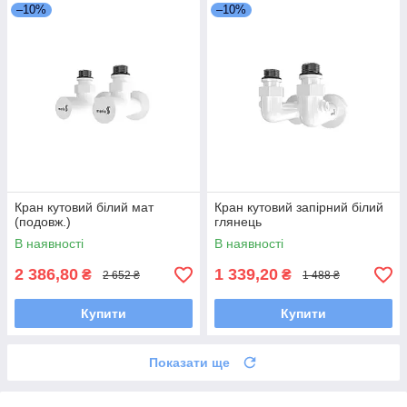
–10%
–10%
Кран кутовий білий мат
Кран кутовий запірний білий
(подовж.)
глянець
В наявності
В наявності
2 386,80
1 339,20
₴
₴
2 652 ₴
1 488 ₴
Купити
Купити
Показати ще