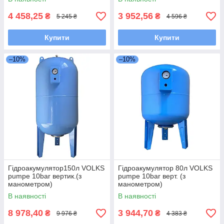
4 458,25
3 952,56
₴
₴
5 245 ₴
4 596 ₴
Купити
Купити
–10%
–10%
Гідроакумулятор150л VOLKS
Гідроакумулятор 80л VOLKS
pumpe 10bar вертик.(з
pumpe 10bar верт. (з
манометром)
манометром)
В наявності
В наявності
8 978,40
3 944,70
₴
₴
9 976 ₴
4 383 ₴