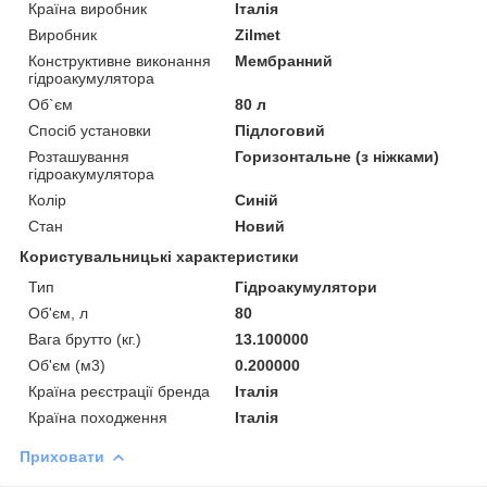
Країна виробник
Італія
Виробник
Zilmet
Конструктивне виконання
Мембранний
гідроакумулятора
Об`єм
80 л
Спосіб установки
Підлоговий
Розташування
Горизонтальне (з ніжками)
гідроакумулятора
Колір
Синій
Стан
Новий
Користувальницькі характеристики
Тип
Гідроакумулятори
Об'єм, л
80
Вага брутто (кг.)
13.100000
Об'єм (м3)
0.200000
Країна реєстрації бренда
Італія
Країна походження
Італія
Приховати