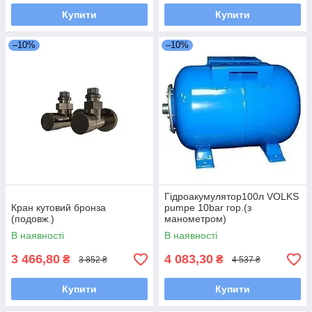
Купити
Купити
–10%
–10%
Гідроакумулятор100л VOLKS
Кран кутовий бронза
pumpe 10bar гор.(з
(подовж.)
манометром)
В наявності
В наявності
3 466,80
4 083,30
₴
₴
3 852 ₴
4 537 ₴
Купити
Купити