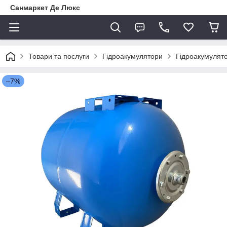
Санмаркет Де Люкс
Товари та послуги
Гідроакумулятори
Гідроакумулято
–7%