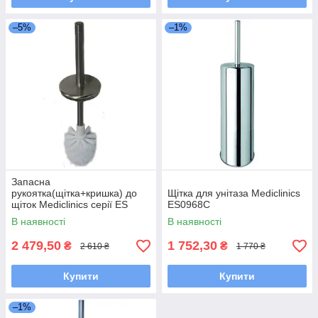
–5%
–1%
Запасна
рукоятка(щітка+кришка) до
Щітка для унітаза Mediclinics
щіток Mediclinics серії ES
ES0968C
В наявності
В наявності
2 479,50
1 752,30
₴
₴
2 610 ₴
1 770 ₴
Купити
Купити
–1%