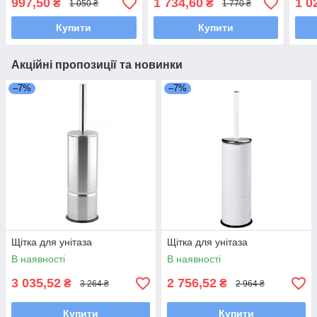
997,50
1 734,60
1 0
₴
₴
1 050 ₴
1 770 ₴
Купити
Купити
Акційні пропозиції та новинки
–7%
–7%
Щітка для унітаза
Щітка для унітаза
В наявності
В наявності
3 035,52
2 756,52
₴
₴
3 264 ₴
2 964 ₴
Купити
Купити