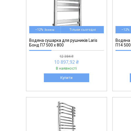
73207181
–12%
Тільки сьогодні
–12%
Водяна сушарка для рушників Laris
Водяна 
Бонд П7 500 х 800
П14 500
12 384 ₴
10 897,92 ₴
В наявності
Купити