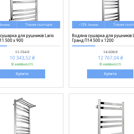
71207602
Тільки сьогодні
–12%
Тільки сьог
сушарка для рушників Laris
Водяна сушарка для рушників L
11 500 х 900
Гранд П14 500 х 1200
11 754 ₴
14 508 ₴
10 343,52 ₴
12 767,04 ₴
В наявності
В наявності
Купити
Купити