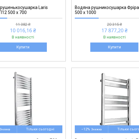
рушенькосушарка Laris
Водяна рушникосушарка Фріра
П12 500 х 700
500 х 1000
11 382 ₴
20 315 ₴
10 016,16 ₴
17 877,20 ₴
В наявності
В наявності
Купити
Купити
73207180
Тільки сьогодні
–12%
Тільки сьог