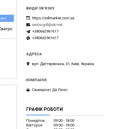
https://sdlmarket.com.ua
одні
santorgdl@ukr.net
Кватро
+380662961617
+380662961617
вул. Дегтярівська, 31, Київ, Україна
Санмаркет Де Люкс
ГРАФІК РОБОТИ
Понеділок
09:00
18:00
Вівторок
09:00
18:00