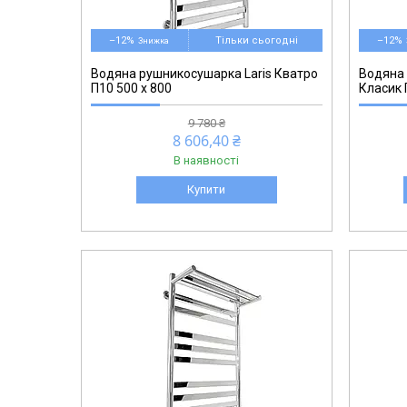
71207567
–12%
Тільки сьогодні
–12%
Водяна рушникосушарка Laris Кватро
Водяна 
П10 500 х 800
Класик 
9 780 ₴
8 606,40 ₴
В наявності
Купити
71207677