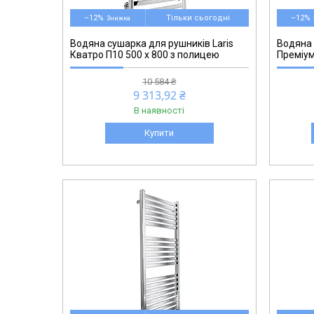
–12%
Тільки сьогодні
–12%
Водяна сушарка для рушників Laris
Водяна 
Кватро П10 500 х 800 з полицею
Преміум
10 584 ₴
9 313,92 ₴
В наявності
Купити
71207678