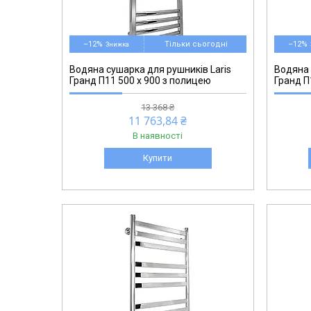
71207604
–12%
Тільки сьогодні
–12%
Водяна сушарка для рушників Laris
Водяна 
Гранд П11 500 х 900 з полицею
Гранд П
13 368 ₴
11 763,84 ₴
В наявності
Купити