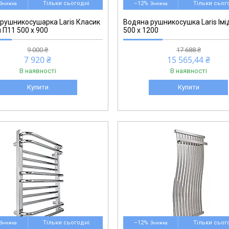
Тільки сьогодні
–12%
Тільки сьог
рушникосушарка Laris Класик
Водяна рушникосушка Laris Ім
 П11 500 х 900
500 x 1200
9 000 ₴
17 688 ₴
7 920 ₴
15 565,44 ₴
В наявності
В наявності
Купити
Купити
Тільки сьогодні
–12%
Тільки сьог