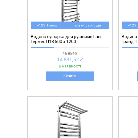
71207601
–12%
Тільки сьогодні
–12%
Водяна сушарка для рушників Laris
Водяна 
Гермес П18 500 х 1200
Гранд П
16 854 ₴
14 831,52 ₴
В наявності
Купити