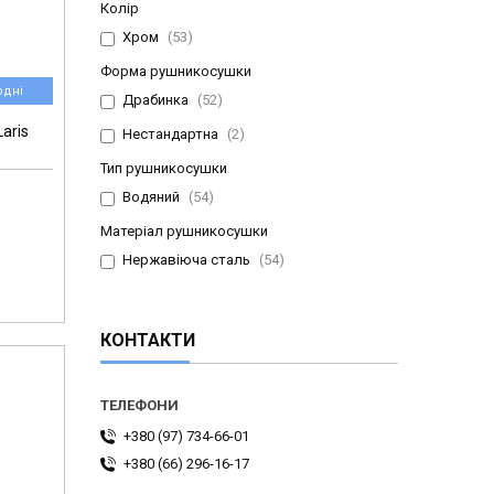
Колір
Хром
53
Форма рушникосушки
одні
Драбинка
52
aris
Нестандартна
2
Тип рушникосушки
Водяний
54
Матеріал рушникосушки
Нержавіюча сталь
54
КОНТАКТИ
+380 (97) 734-66-01
+380 (66) 296-16-17