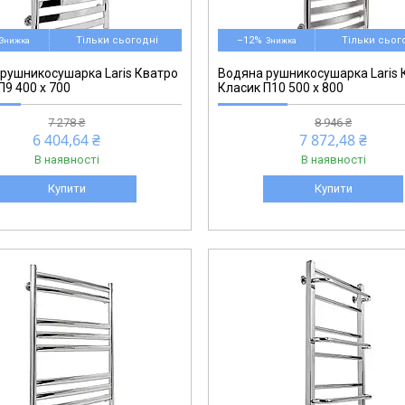
71207568
Тільки сьогодні
–12%
Тільки сьог
рушникосушарка Laris Кватро
Водяна рушникосушарка Laris 
П9 400 х 700
Класик П10 500 х 800
7 278 ₴
8 946 ₴
6 404,64 ₴
7 872,48 ₴
В наявності
В наявності
Купити
Купити
71207674