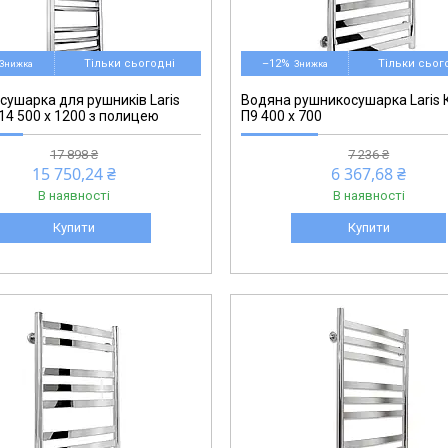
71207563
Тільки сьогодні
–12%
Тільки сьог
сушарка для рушників Laris
Водяна рушникосушарка Laris 
14 500 х 1200 з полицею
П9 400 х 700
17 898 ₴
7 236 ₴
15 750,24 ₴
6 367,68 ₴
В наявності
В наявності
Купити
Купити