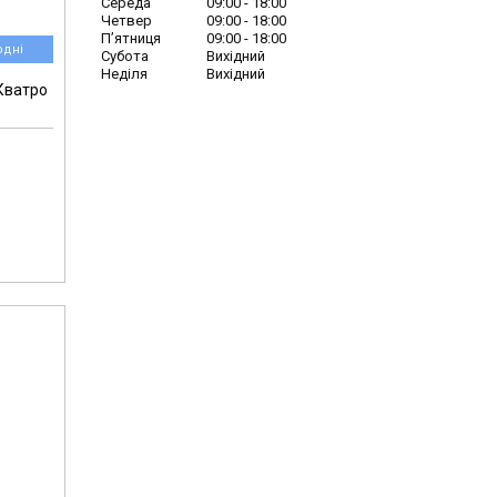
Середа
09:00
18:00
Четвер
09:00
18:00
Пʼятниця
09:00
18:00
одні
Субота
Вихідний
Неділя
Вихідний
Кватро