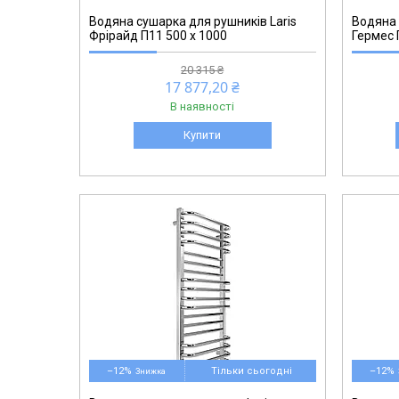
Водяна сушарка для рушників Laris
Водяна 
Фрірайд П11 500 х 1000
Гермес 
20 315 ₴
17 877,20 ₴
В наявності
Купити
–12%
Тільки сьогодні
–12%