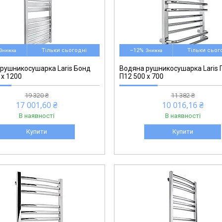
71207668
Тільки сьогодні
–12%
Тільки сьог
рушникосушарка Laris Бонд
Водяна рушникосушарка Laris 
 x 1200
П12 500 х 700
19 320 ₴
11 382 ₴
17 001,60 ₴
10 016,16 ₴
В наявності
В наявності
Купити
Купити