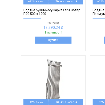
–12%
Тільки сьогодні
–12%
Водяна рушникосушарка Laris Солар
Водяна 
П20 500 х 1200
Преміум
20 898 ₴
18 390,24 ₴
В наявності
Купити
71207668
–12%
Тільки сьогодні
–12%