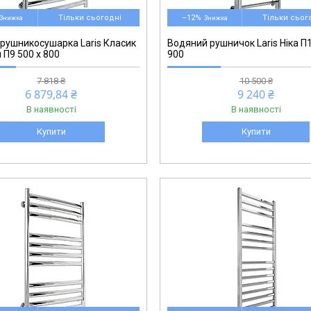
Тільки сьогодні
–12%
Тільки сьог
рушникосушарка Laris Класик
Водяний рушничок Laris Ніка П1
 П9 500 х 800
900
7 818 ₴
10 500 ₴
6 879,84 ₴
9 240 ₴
В наявності
В наявності
Купити
Купити
71207686